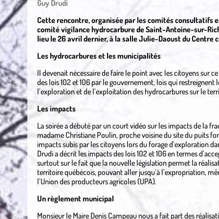
Guy Drudi
Cette rencontre, organisée par les comités consultatifs e
comité vigilance hydrocarbure de Saint-Antoine-sur-Rich
lieu le 26 avril dernier, à la salle Julie-Daoust du Centr
Les hydrocarbures et les municipalités
Il devenait nécessaire de faire le point avec les citoyens sur c
des lois 102 et 106 par le gouvernement, lois qui restreignent 
l’exploration et de l’exploitation des hydrocarbures sur le terr
Les impacts
La soirée a débuté par un court vidéo sur les impacts de la fra
madame Christiane Poulin, proche voisine du site du puits for
impacts subis par les citoyens lors du forage d’exploration dan
Drudi a décrit les impacts des lois 102 et 106 en termes d’accep
surtout sur le fait que la nouvelle législation permet la réalis
territoire québécois, pouvant aller jusqu’à l’expropriation, m
l’Union des producteurs agricoles (UPA).
Un règlement municipal
Monsieur le Maire Denis Campeau nous a fait part des réalisati