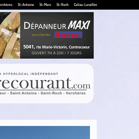
erchères
St-Antoine
St-Marc
St-Roch
Calixa-Lavallée