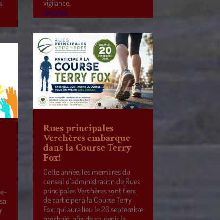
vigilance.
s
lire plus
Rues principales
Verchères embarque
dans la Course Terry
Fox!
Cette année, les membres du
conseil d’administration de Rues
principales Verchères sont fiers
ne-
de participer à la Course Terry
 sa
Fox, qui aura lieu le 20 septembre
r
prochain, afin de soutenir la
e