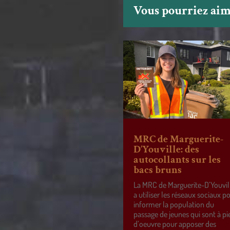
Vous pourriez aime
MRC de Marguerite-
D’Youville: des
autocollants sur les
bacs bruns
La MRC de Marguerite-D’Youvil
a utiliser les réseaux sociaux p
informer la population du
passage de jeunes qui sont à pi
d’oeuvre pour apposer des