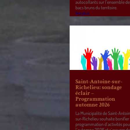
autocollants sur l’ensemble de
bacs bruns du territoire.
lire plus
Saint-Antoine-sur-
Richelieu: sondage
éclair –
Programmation
automne 2026
La Municipalité de Saint-Antoi
sur-Richelieu souhaite bonifier
programmation d’activités pou
l’automne 2026 et s’assurer d