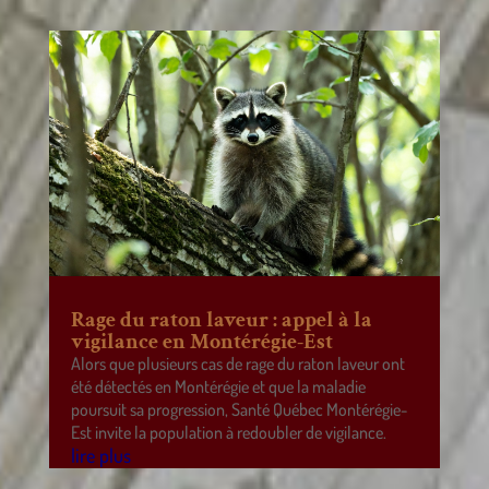
Rage du raton laveur : appel à la
vigilance en Montérégie-Est
Alors que plusieurs cas de rage du raton laveur ont
été détectés en Montérégie et que la maladie
poursuit sa progression, Santé Québec Montérégie-
Est invite la population à redoubler de vigilance.
lire plus