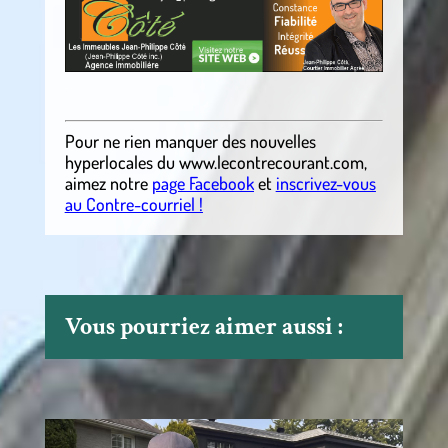
.
Pour ne rien manquer des nouvelles
hyperlocales du
www.lecontrecourant.com
,
aimez notre
page Facebook
et
inscrivez-vous
au Contre-courriel !
Vous pourriez aimer aussi :