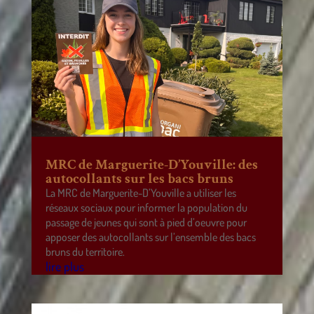
MRC de Marguerite-D’Youville: des
autocollants sur les bacs bruns
La MRC de Marguerite-D’Youville a utiliser les
réseaux sociaux pour informer la population du
passage de jeunes qui sont à pied d’oeuvre pour
apposer des autocollants sur l’ensemble des bacs
bruns du territoire.
lire plus