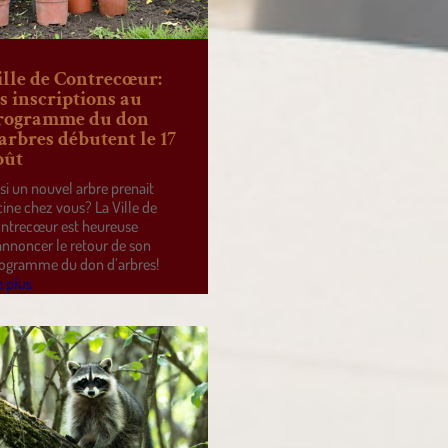
ille de Contrecœur:
es inscriptions au
rogramme du don
’arbres débutent le 17
oût
 si un nouvel arbre prenait
cine chez vous? La Ville de
ntrecœur est heureuse
annoncer le retour de son
ogramme du don d’arbres!
e plus