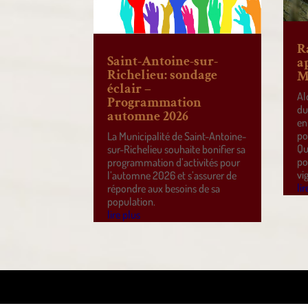
R
Saint-Antoine-sur-
a
Richelieu: sondage
M
éclair –
Al
Programmation
du
automne 2026
en
po
La Municipalité de Saint-Antoine-
Qu
sur-Richelieu souhaite bonifier sa
po
programmation d’activités pour
vi
l’automne 2026 et s’assurer de
lir
répondre aux besoins de sa
population.
lire plus
Design de
Elegant Themes
| Propulsé par
WordPre