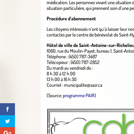
médication. Les personnes vivant une situation 
situation particulière, qui prennent soin d’une 
Procédure d’abonnement
Les citoyens intéressés n’ont qu’à laisser leur n
contactés par le centre de bénévolat de Saint-Hy
Hôtel de ville de Saint-Antoine-sur-Richelie
1060, rue du Moulin-Payet, bureau 1, Saint-Anto
Téléphone : (450) 787-3497
Télécopieur : (450) 787-2852
Du mardi au vendredi de :
8 h 30 à 12 h 00
13 h 00 à 16 h 30
Courriel : municipalite@sasr.ca
(Source:
programme PAIR
)
.