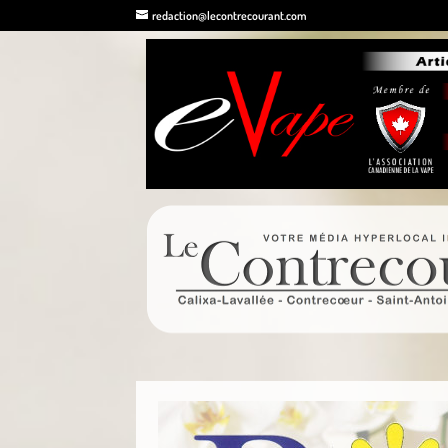
redaction@lecontrecourant.com