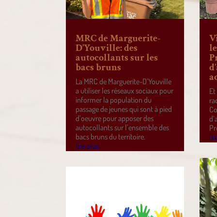
MRC de Marguerite-
V
D’Youville: des
l
autocollants sur les
P
bacs bruns
d
a
La MRC de Marguerite-D’Youville
a utiliser les réseaux sociaux pour
Et
informer la population du
ra
passage de jeunes qui sont à pied
Co
d’oeuvre pour apposer des
d’
autocollants sur l’ensemble des
Pr
bacs bruns du territoire.
lir
lire plus