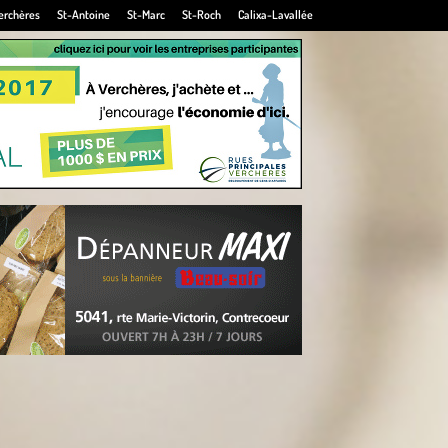
erchères
St-Antoine
St-Marc
St-Roch
Calixa-Lavallée