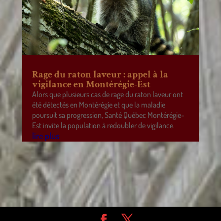
Rage du raton laveur : appel à la
vigilance en Montérégie-Est
Alors que plusieurs cas de rage du raton laveur ont
été détectés en Montérégie et que la maladie
poursuit sa progression, Santé Québec Montérégie-
Est invite la population à redoubler de vigilance.
lire plus