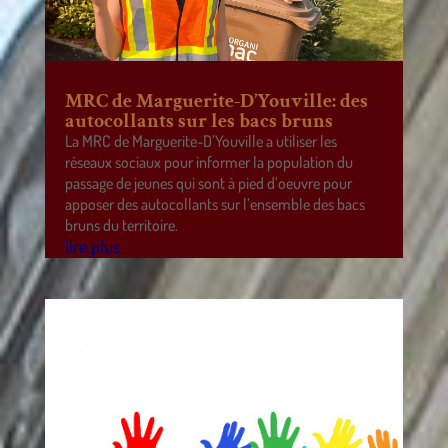
MRC de Marguerite-D’Youville: des
autocollants sur les bacs bruns
La MRC de Marguerite-D’Youville a utiliser les
réseaux sociaux pour informer la population du
passage de jeunes qui sont à pied d’oeuvre pour
apposer des autocollants sur l’ensemble des bacs
bruns du territoire.
lire plus