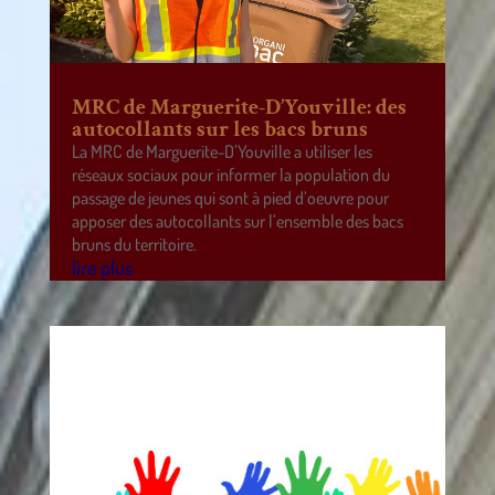
MRC de Marguerite-D’Youville: des
autocollants sur les bacs bruns
La MRC de Marguerite-D’Youville a utiliser les
réseaux sociaux pour informer la population du
passage de jeunes qui sont à pied d’oeuvre pour
apposer des autocollants sur l’ensemble des bacs
bruns du territoire.
lire plus