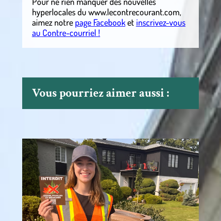
Pour ne rien manquer des nouvelles
hyperlocales
du
www.lecontrecourant.com
,
aimez notre
page Facebook
et
inscrivez-vous
au Contre-courriel !
Vous pourriez aimer aussi :