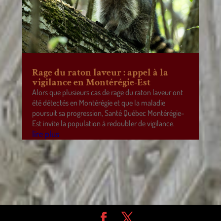
Rage du raton laveur : appel à la
vigilance en Montérégie-Est
Alors que plusieurs cas de rage du raton laveur ont
été détectés en Montérégie et que la maladie
poursuit sa progression, Santé Québec Montérégie-
Est invite la population à redoubler de vigilance.
lire plus