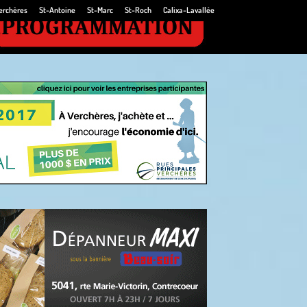
erchères
St-Antoine
St-Marc
St-Roch
Calixa-Lavallée