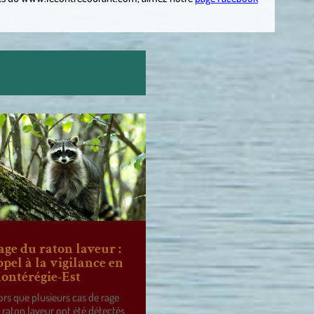
age du raton laveur :
ppel à la vigilance en
ontérégie-Est
ors que plusieurs cas de rage
 raton laveur ont été détectés