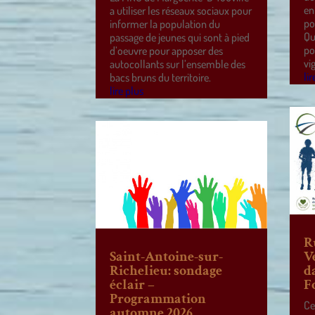
en
a utiliser les réseaux sociaux pour
po
informer la population du
Qu
passage de jeunes qui sont à pied
po
d’oeuvre pour apposer des
vi
autocollants sur l’ensemble des
lir
bacs bruns du territoire.
lire plus
R
Saint-Antoine-sur-
V
Richelieu: sondage
d
éclair –
F
Programmation
Ce
automne 2026