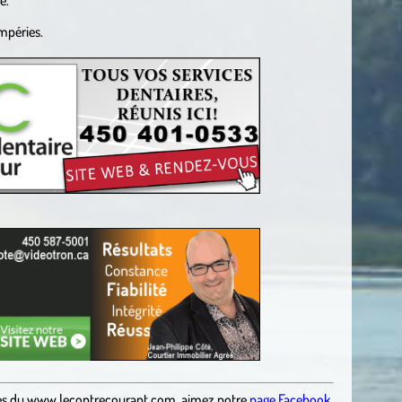
empéries.
es
du
www.lecontrecourant.com
,
aimez notre
page Facebook