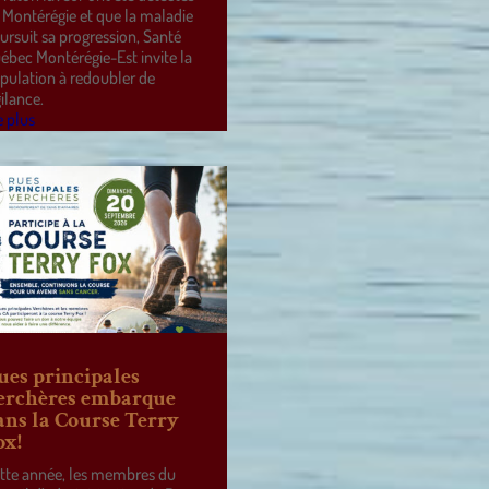
 Montérégie et que la maladie
ursuit sa progression, Santé
ébec Montérégie-Est invite la
pulation à redoubler de
gilance.
e plus
ues principales
erchères embarque
ans la Course Terry
ox!
tte année, les membres du