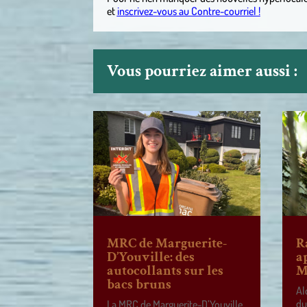
et
inscrivez-vous au Contre-courriel !
Vous pourriez aimer aussi :
MRC de Marguerite-
R
D’Youville: des
a
autocollants sur les
M
bacs bruns
Al
du
La MRC de Marguerite-D’Youville