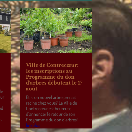
Ville de Contrecœur:
les inscriptions au
Programme du don
d’arbres débutent le 17
août
le
our
Et si un nouvel arbre prenait
racine chez vous? La Ville de
ed
Contrecœur est heureuse
d’annoncer le retour de son
s
Programme du don d’arbres!
lire plus