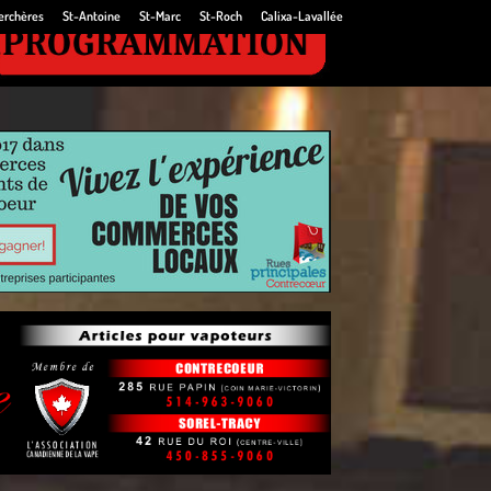
erchères
St-Antoine
St-Marc
St-Roch
Calixa-Lavallée