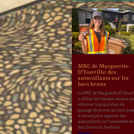
MRC de Marguerite-
D’Youville: des
autocollants sur les
bacs bruns
La MRC de Marguerite-D’Youvil
a utiliser les réseaux sociaux p
informer la population du
passage de jeunes qui sont à pi
d’oeuvre pour apposer des
autocollants sur l’ensemble de
bacs bruns du territoire.
lire plus