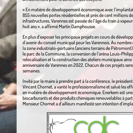
« En matière de développement économique avec l’implantat
855 nouvelles portes résidentielles et près de cent millions d
infrastructures, Varennes est passée de l’âge du train à vapeur
huit ans », a affirmé Martin Damphousse.
En plus d’exposer les principaux projets en cours de dévelop
d’avenir du conseil municipal pour les Varennois. Au nombre 
la zone industrialo-portuaire (anciens terrains de Pétromo
le parc de la Commune, la conversion de l’aréna Louis-Philip
relocalisation et la construction des ateliers municipaux ainsi
anniversaire de Varennes en 2022. Chacun de ces projets sero
semaines.
Invité par le maire à prendre part à la conférence, le président
Vincent Chornet, a vanté le professionnalisme et salué les ef
en matière de développement économique. Enerkem est une ent
biocarburants et des produits chimiques renouvelables à parti
Monsieur Chornet a d’ailleurs manifesté son intention d’implan
.