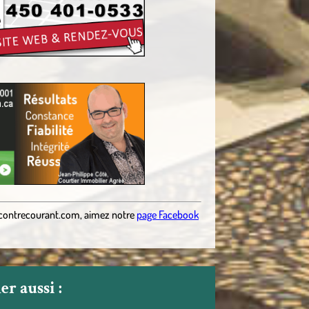
contrecourant.com
,
aimez notre
page Facebook
r aussi :