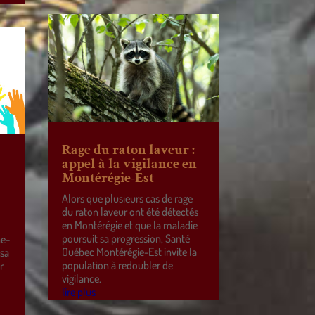
Rage du raton laveur :
appel à la vigilance en
Montérégie-Est
Alors que plusieurs cas de rage
du raton laveur ont été détectés
en Montérégie et que la maladie
poursuit sa progression, Santé
ne-
Québec Montérégie-Est invite la
 sa
population à redoubler de
r
vigilance.
e
lire plus