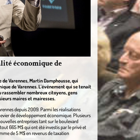
alité économique de
re de Varennes, Martin Damphousse, qui
omique de Varennes. L’événement qui se tenait
 su rassembler nombreux citoyens, gens
usieurs maires et mairesses.
arennes depuis 2009. Parmi les réalisations
l levier de développement économique. Plusieurs
nouvelles entreprises tant sur le boulevard
 tout 665 M$ qui ont été investis par le privé et
somme de 5 M$ en revenus de taxation