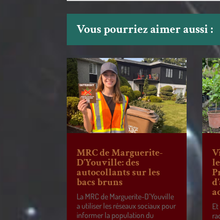
Vous pourriez aimer aussi :
MRC de Marguerite-
V
D’Youville: des
l
autocollants sur les
P
bacs bruns
d
a
La MRC de Marguerite-D’Youville
a utiliser les réseaux sociaux pour
Et
informer la population du
ra