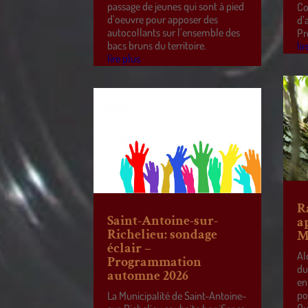
passage de jeunes qui sont à pied
Co
d’oeuvre pour apposer des
d’
autocollants sur l’ensemble des
Pr
bacs bruns du territoire.
lir
lire plus
R
Saint-Antoine-sur-
a
Richelieu: sondage
M
éclair –
Al
Programmation
du
automne 2026
en
po
La Municipalité de Saint-Antoine-
Qu