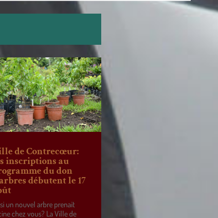
ille de Contrecœur:
es inscriptions au
rogramme du don
’arbres débutent le 17
oût
 si un nouvel arbre prenait
cine chez vous? La Ville de