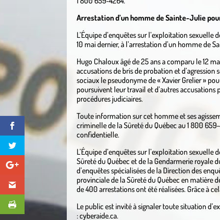
1 800 659-4264.
Arrestation d’un homme de Sainte-Julie pour
L’Équipe d’enquêtes sur l’exploitation sexuelle d
10 mai dernier, à l’arrestation d’un homme de Sa
Hugo Chaloux âgé de 25 ans a comparu le 12 mai a
accusations de bris de probation et d’agression s
sociaux le pseudonyme de « Xavier Grelier » po
poursuivent leur travail et d’autres accusations 
procédures judiciaires.
Toute information sur cet homme et ses agissem
criminelle de la Sûreté du Québec au 1 800 659-
confidentielle.
L’Équipe d’enquêtes sur l’exploitation sexuelle 
Sûreté du Québec et de la Gendarmerie royale du 
d’enquêtes spécialisées de la Direction des enquê
provinciale de la Sûreté du Québec en matière de 
de 400 arrestations ont été réalisées. Grâce à cel
Le public est invité à signaler toute situation d’e
: cyberaide.ca.