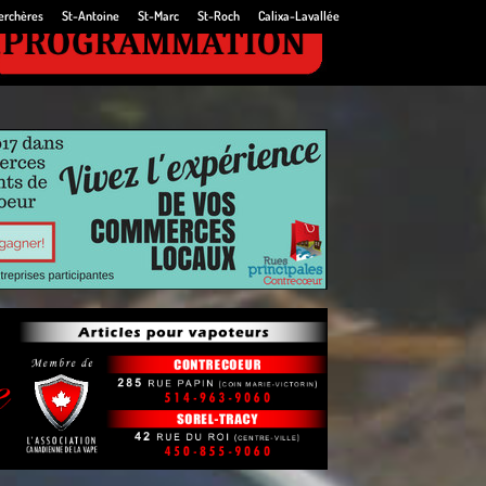
erchères
St-Antoine
St-Marc
St-Roch
Calixa-Lavallée