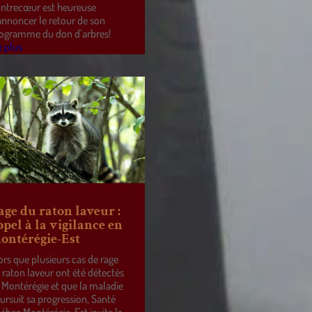
ntrecœur est heureuse
annoncer le retour de son
ogramme du don d’arbres!
e plus
age du raton laveur :
ppel à la vigilance en
ontérégie-Est
ors que plusieurs cas de rage
 raton laveur ont été détectés
 Montérégie et que la maladie
ursuit sa progression, Santé
ébec Montérégie-Est invite la