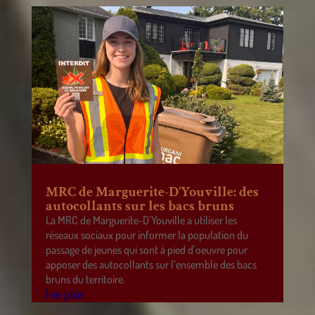
MRC de Marguerite-D’Youville: des
autocollants sur les bacs bruns
La MRC de Marguerite-D’Youville a utiliser les
réseaux sociaux pour informer la population du
passage de jeunes qui sont à pied d’oeuvre pour
apposer des autocollants sur l’ensemble des bacs
bruns du territoire.
lire plus