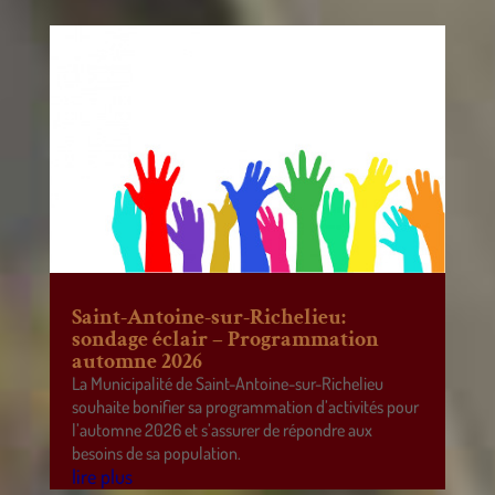
Saint-Antoine-sur-Richelieu:
sondage éclair – Programmation
automne 2026
La Municipalité de Saint-Antoine-sur-Richelieu
souhaite bonifier sa programmation d’activités pour
l’automne 2026 et s’assurer de répondre aux
besoins de sa population.
lire plus