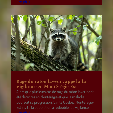
lire plus
Rage du raton laveur : appel à la
vigilance en Montérégie-Est
Alors que plusieurs cas de rage du raton laveur ont
été détectés en Montérégie et que la maladie
poursuit sa progression, Santé Québec Montérégie-
Est invite la population à redoubler de vigilance.
lire plus