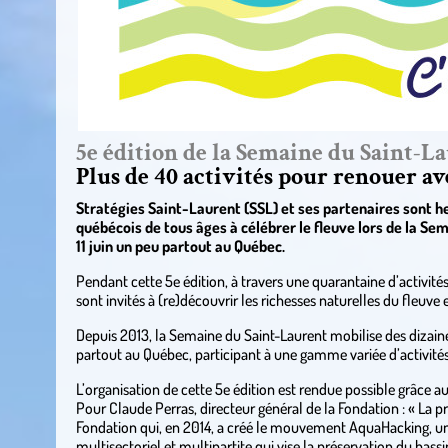
5e édition de la Semaine du Saint-L
Plus de 40 activités pour renouer ave
Stratégies Saint-Laurent (SSL) et ses partenaires sont he
québécois de tous âges à célébrer le fleuve lors de la Sem
11 juin un peu partout au Québec.
Pendant cette 5e édition, à travers une quarantaine d’activités
sont invités à (re)découvrir les richesses naturelles du fleuve 
Depuis 2013, la Semaine du Saint-Laurent mobilise des dizaine
partout au Québec, participant à une gamme variée d’activités
L’organisation de cette 5e édition est rendue possible grâce 
Pour Claude Perras, directeur général de la Fondation : « La pr
Fondation qui, en 2014, a créé le mouvement AquaHacking, 
multisectoriel et multipartite qui vise la préservation du bas