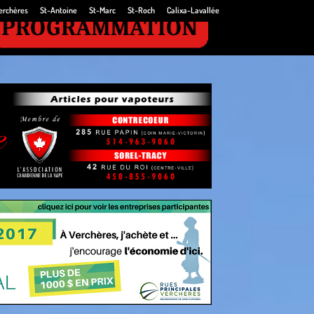
erchères
St-Antoine
St-Marc
St-Roch
Calixa-Lavallée