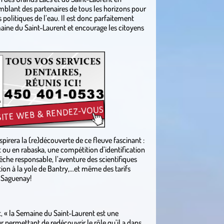
mblant des partenaires de tous les horizons pour
 politiques de l’eau. Il est donc parfaitement
aine du Saint-Laurent et encourage les citoyens
spirera la (re)découverte de ce fleuve fascinant :
t ou en rabaska, une compétition d’identification
 pêche responsable, l’aventure des scientifiques
tion à la yole de Bantry,…et même des tarifs
u Saguenay!
t, « la Semaine du Saint-Laurent est une
 permettant de redécouvrir le rôle qu’il a dans