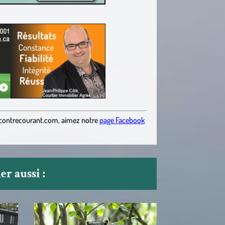
contrecourant.com
,
aimez notre
page Facebook
r aussi :