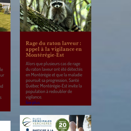
Rage du raton laveur :
appel à la vigilance en
Montérégie-Est
Alors que plusieurs cas de rage
du raton laveur ont été détectés
le
en Montérégie et que la maladie
our
poursuit sa progression, Santé
Québec Montérégie-Est invite la
ed
population à redoubler de
vigilance.
s
lire plus