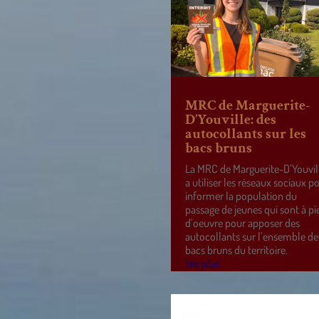
MRC de Marguerite-
D’Youville: des
autocollants sur les
bacs bruns
La MRC de Marguerite-D’Youvil
a utiliser les réseaux sociaux p
informer la population du
passage de jeunes qui sont à pi
d’oeuvre pour apposer des
autocollants sur l’ensemble de
bacs bruns du territoire.
lire plus