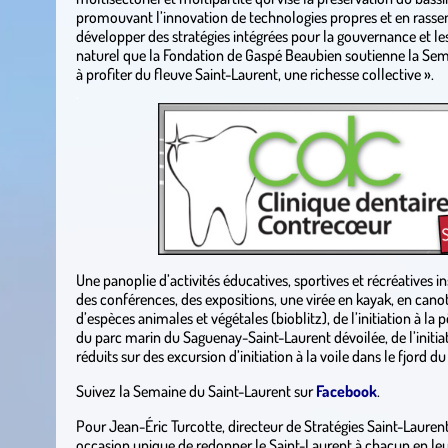
promouvant l’innovation de technologies propres et en rasse
développer des stratégies intégrées pour la gouvernance et les
naturel que la Fondation de Gaspé Beaubien soutienne la Sem
à profiter du fleuve Saint-Laurent, une richesse collective ».
.
Une panoplie d’activités éducatives, sportives et récréatives in
des conférences, des expositions, une virée en kayak, en cano
d’espèces animales et végétales (bioblitz), de l’initiation à la
du parc marin du Saguenay-Saint-Laurent dévoilée, de l’initia
réduits sur des excursion d’initiation à la voile dans le fjord d
Suivez la Semaine du Saint-Laurent sur
Facebook
.
Pour Jean-Éric Turcotte, directeur de Stratégies Saint-Lauren
occasion unique de redonner le Saint-Laurent à chacun en leur