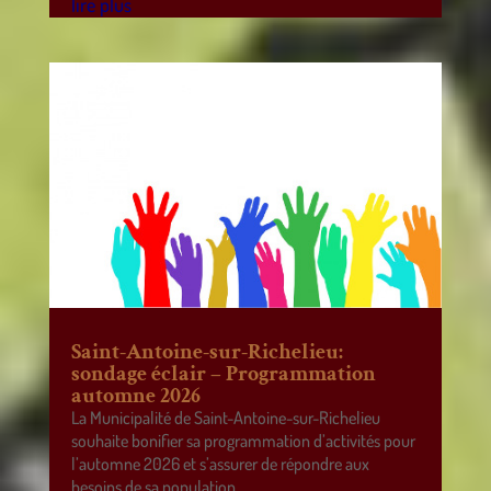
lire plus
Saint-Antoine-sur-Richelieu:
sondage éclair – Programmation
automne 2026
La Municipalité de Saint-Antoine-sur-Richelieu
souhaite bonifier sa programmation d’activités pour
l’automne 2026 et s’assurer de répondre aux
besoins de sa population.