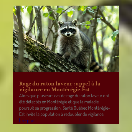
Rage du raton laveur : appel à la
vigilance en Montérégie-Est
Alors que plusieurs cas de rage du raton laveur ont
été détectés en Montérégie et que la maladie
poursuit sa progression, Santé Québec Montérégie-
Est invite la population à redoubler de vigilance.
lire plus