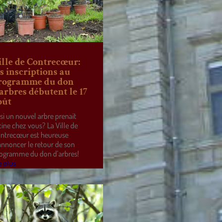
ille de Contrecœur:
es inscriptions au
rogramme du don
’arbres débutent le 17
oût
 si un nouvel arbre prenait
cine chez vous? La Ville de
ntrecœur est heureuse
annoncer le retour de son
ogramme du don d’arbres!
e plus