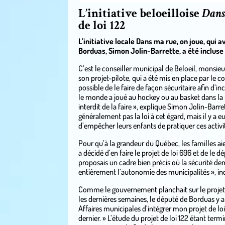
L’initiative beloeilloise
Dans
de loi 122
L’initiative locale Dans ma rue, on joue, qui 
Borduas, Simon Jolin-Barrette, a été incluse v
C’est le conseiller municipal de Beloeil, monsieu
son projet-pilote, qui a été mis en place par le con
possible de le faire de façon sécuritaire afin d’i
le monde a joué au hockey ou au basket dans la rue
interdit de la faire », explique Simon Jolin-Barre
généralement pas la loi à cet égard, mais il y a e
d’empêcher leurs enfants de pratiquer ces activit
Pour qu’à la grandeur du Québec, les familles a
a décidé d’en faire le projet de loi 696 et de le
proposais un cadre bien précis où la sécurité deme
entièrement l’autonomie des municipalités », ind
Comme le gouvernement planchait sur le projet 
les dernières semaines, le député de Borduas y a 
Affaires municipales d’intégrer mon projet de l
dernier. » L’étude du projet de loi 122 étant term