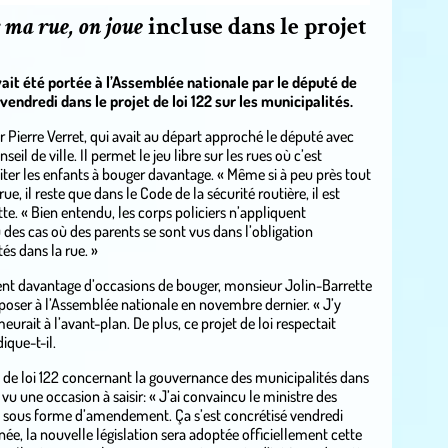
 ma rue, on joue
incluse dans le projet
avait été portée à l’Assemblée nationale par le député de
endredi dans le projet de loi 122 sur les municipalités.
r Pierre Verret, qui avait au départ approché le député avec
seil de ville. Il permet le jeu libre sur les rues où c’est
nciter les enfants à bouger davantage. « Même si à peu près tout
, il reste que dans le Code de la sécurité routière, il est
tte. « Bien entendu, les corps policiers n’appliquent
u des cas où des parents se sont vus dans l’obligation
és dans la rue. »
ient davantage d’occasions de bouger, monsieur Jolin-Barrette
 déposer à l’Assemblée nationale en novembre dernier. « J’y
urait à l’avant-plan. De plus, ce projet de loi respectait
ique-t-il.
de loi 122 concernant la gouvernance des municipalités dans
vu une occasion à saisir: « J’ai convaincu le ministre des
oi sous forme d’amendement. Ça s’est concrétisé vendredi
inée, la nouvelle législation sera adoptée officiellement cette