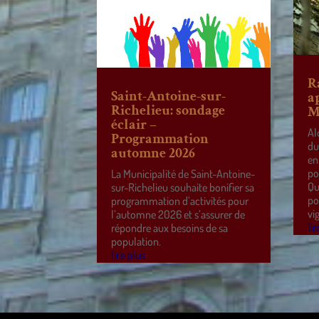
R
Saint-Antoine-sur-
a
Richelieu: sondage
M
éclair –
Al
Programmation
du
automne 2026
en
po
La Municipalité de Saint-Antoine-
Qu
sur-Richelieu souhaite bonifier sa
po
programmation d’activités pour
vi
l’automne 2026 et s’assurer de
lir
répondre aux besoins de sa
population.
lire plus