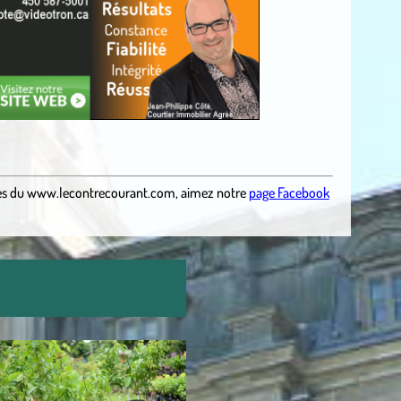
es
du
www.lecontrecourant.com
,
aimez notre
page Facebook