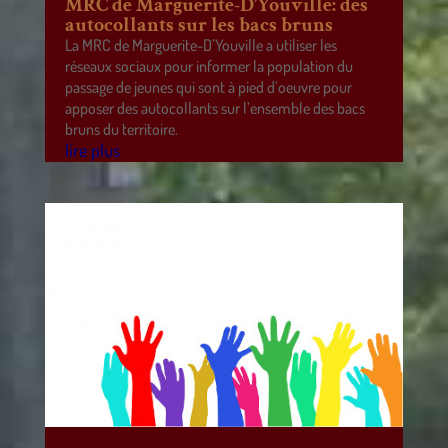
MRC de Marguerite-D’Youville: des
autocollants sur les bacs bruns
La MRC de Marguerite-D’Youville a utiliser les
réseaux sociaux pour informer la population du
passage de jeunes qui sont à pied d’oeuvre pour
apposer des autocollants sur l’ensemble des bacs
bruns du territoire.
lire plus