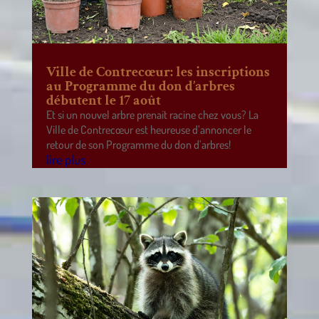
Ville de Contrecœur: les inscriptions
au Programme du don d’arbres
débutent le 17 août
Et si un nouvel arbre prenait racine chez vous? La
Ville de Contrecœur est heureuse d’annoncer le
retour de son Programme du don d’arbres!
lire plus