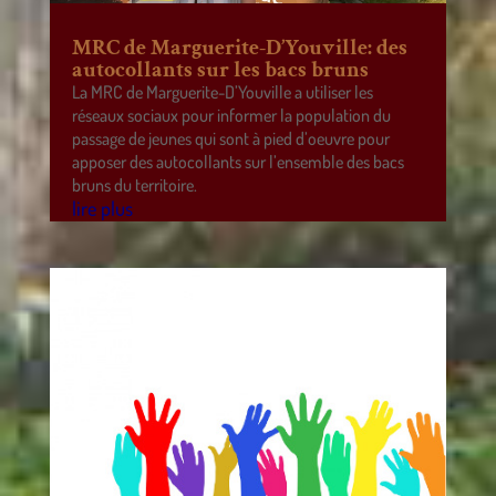
MRC de Marguerite-D’Youville: des
autocollants sur les bacs bruns
La MRC de Marguerite-D’Youville a utiliser les
réseaux sociaux pour informer la population du
passage de jeunes qui sont à pied d’oeuvre pour
apposer des autocollants sur l’ensemble des bacs
bruns du territoire.
lire plus