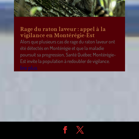
Rage du raton laveur : appel à la
vigilance en Montérégie-Est
Alors que plusieurs cas de rage du raton laveur ont
été détectés en Montérégie et que la maladie
poursuit sa progression, Santé Québec Montérégie-
Est invite la population à redoubler de vigilance.
lire plus
Design de
Elegant Themes
| Propulsé par