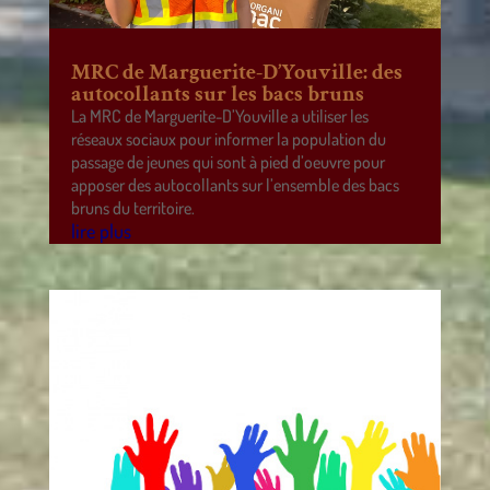
MRC de Marguerite-D’Youville: des
autocollants sur les bacs bruns
La MRC de Marguerite-D’Youville a utiliser les
réseaux sociaux pour informer la population du
passage de jeunes qui sont à pied d’oeuvre pour
apposer des autocollants sur l’ensemble des bacs
bruns du territoire.
lire plus