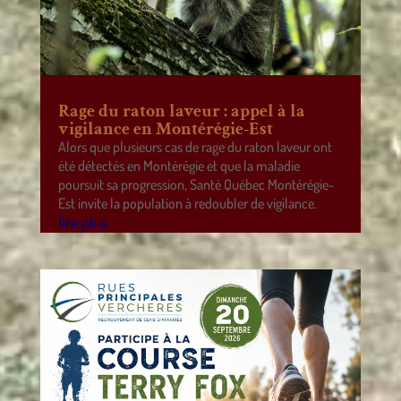
Rage du raton laveur : appel à la
vigilance en Montérégie-Est
Alors que plusieurs cas de rage du raton laveur ont
été détectés en Montérégie et que la maladie
poursuit sa progression, Santé Québec Montérégie-
Est invite la population à redoubler de vigilance.
lire plus