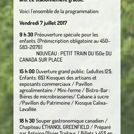
Voici l’ensemble de la programmation:
Vendredi 7 juillet 2017
9 h 30
Préouverture spéciale pour les
enfants. (Préinscription obligatoire au 450-
583-2079)
N0UVEAU : PETIT TRAIN DU 150e DU
CANADA SUR PLACE
15 h 00
Ouverture grand public: (adultes:12$;
Enfants: 6$) Kiosques des artisans et
exposants commerciaux / Pavillon
agroalimentaire / Mini-ferme / Bistro-Bar :
Bières de microbrasseries/ Cabane à sucre
/Pavillon du Patrimoine / Kiosque Calixa-
Lavallée
18 h 30
Souper gastronomique canadien /
Chapiteau ÉTHANOL GREENFIELD / Préparé
par Antoine Olivier Traiteur / Billets à 45$ en