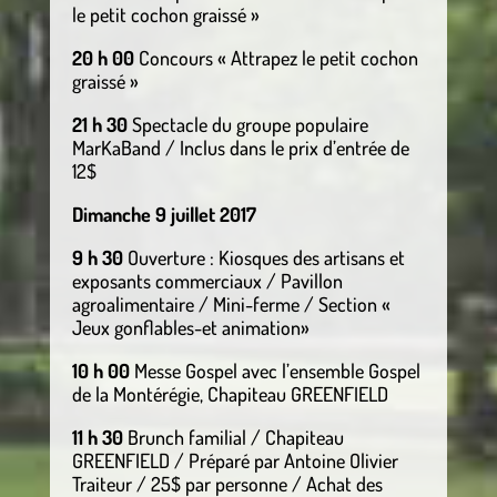
le petit cochon graissé »
20 h 00
Concours « Attrapez le petit cochon
graissé »
21 h 30
Spectacle du groupe populaire
MarKaBand / Inclus dans le prix d’entrée de
12$
Dimanche 9 juillet 2017
9 h 30
Ouverture : Kiosques des artisans et
exposants commerciaux / Pavillon
agroalimentaire / Mini-ferme / Section «
Jeux gonflables-et animation»
10 h 00
Messe Gospel avec l’ensemble Gospel
de la Montérégie, Chapiteau GREENFIELD
11 h 30
Brunch familial / Chapiteau
GREENFIELD / Préparé par Antoine Olivier
Traiteur / 25$ par personne / Achat des