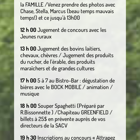
la FAMILLE /Venez prendre des photos avec
Chase, Stella, Marcus (beau temps mauvais
temps!) et ce jusqu’à 13h00
12 h 00
Jugement de concours avec les
Jeunes ruraux
13 h 00
Jugement des bovins laitiers,
chevaux, chèvres / Jugement des produits
du rucher, de l’érable, des produits
maraîchers et de grandes cultures
17 h 00
5 à 7 au Bistro-Bar : dégustation de
bières avec le BOCK MOBILE / animation /
musique
18 h 00
Souper Spaghetti (Préparé par
R.Bissonnette ) /Chapiteau GREENFIELD /
billets à 25$ en prévente auprès de vos
directeurs de la SACV
19 h 30
Inscriptions au concours « Attrapez