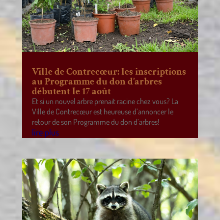
Ville de Contrecœur: les inscriptions
au Programme du don d’arbres
débutent le 17 août
Et si un nouvel arbre prenait racine chez vous? La
Ville de Contrecœur est heureuse d’annoncer le
retour de son Programme du don d’arbres!
lire plus