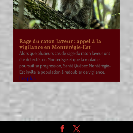
Rage du raton laveur : appel à la
vigilance en Montérégie-Est
Alors que plusieurs cas de rage du raton laveur ont
été détectés en Montérégie et que la maladie
poursuit sa progression, Santé Québec Montérégie-
Est invite la population à redoubler de vigilance.
lire plus