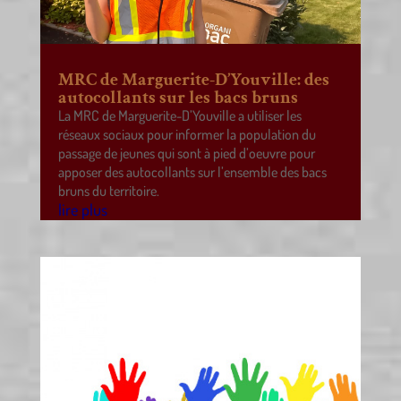
MRC de Marguerite-D’Youville: des
autocollants sur les bacs bruns
La MRC de Marguerite-D’Youville a utiliser les
réseaux sociaux pour informer la population du
passage de jeunes qui sont à pied d’oeuvre pour
apposer des autocollants sur l’ensemble des bacs
bruns du territoire.
lire plus