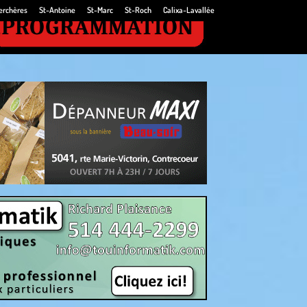
erchères
St-Antoine
St-Marc
St-Roch
Calixa-Lavallée