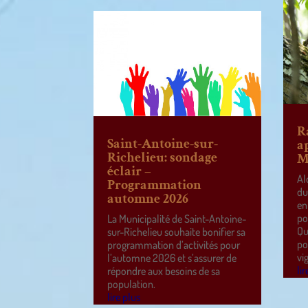
R
Saint-Antoine-sur-
a
Richelieu: sondage
M
éclair –
Al
Programmation
du
automne 2026
en
po
La Municipalité de Saint-Antoine-
Qu
sur-Richelieu souhaite bonifier sa
po
programmation d’activités pour
vi
l’automne 2026 et s’assurer de
lir
répondre aux besoins de sa
population.
lire plus