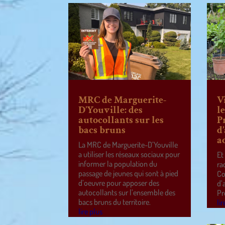
MRC de Marguerite-
V
D’Youville: des
l
autocollants sur les
P
bacs bruns
d
a
La MRC de Marguerite-D’Youville
a utiliser les réseaux sociaux pour
Et
informer la population du
ra
passage de jeunes qui sont à pied
Co
d’oeuvre pour apposer des
d’
autocollants sur l’ensemble des
Pr
bacs bruns du territoire.
lir
lire plus