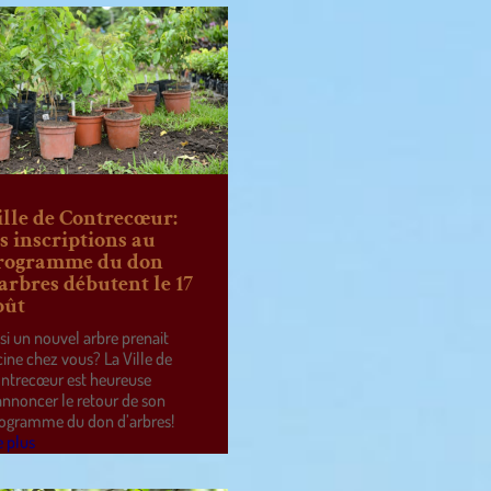
ille de Contrecœur:
es inscriptions au
rogramme du don
’arbres débutent le 17
oût
 si un nouvel arbre prenait
cine chez vous? La Ville de
ntrecœur est heureuse
annoncer le retour de son
ogramme du don d’arbres!
e plus