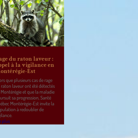
age du raton laveur :
ppel à la vigilance en
ontérégie-Est
ors que plusieurs cas de rage
 raton laveur ont été détectés
 Montérégie et que la maladie
ursuit sa progression, Santé
ébec Montérégie-Est invite la
pulation à redoubler de
gilance.
e plus