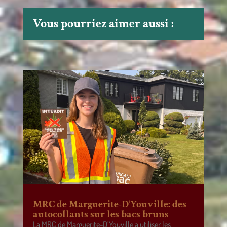
Vous pourriez aimer aussi :
MRC de Marguerite-D’Youville: des
autocollants sur les bacs bruns
La MRC de Marguerite-D’Youville a utiliser les