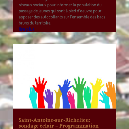
réseaux sociaux pour informer la population du
passage de jeunes qui sont à pied d’oeuvre pour
apposer des autocollants sur l’ensemble des bacs
bruns du territoire.
lire plus
Saint-Antoine-sur-Richelieu:
sondage éclair – Programmation