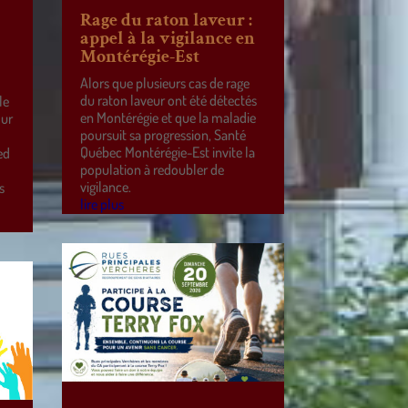
Rage du raton laveur :
appel à la vigilance en
Montérégie-Est
Alors que plusieurs cas de rage
du raton laveur ont été détectés
le
en Montérégie et que la maladie
our
poursuit sa progression, Santé
Québec Montérégie-Est invite la
ed
population à redoubler de
vigilance.
s
lire plus