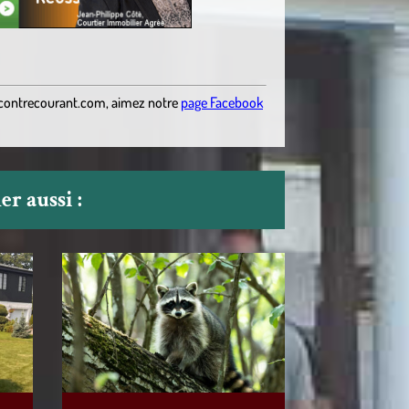
contrecourant.com
,
aimez notre
page Facebook
r aussi :