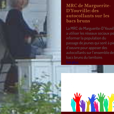
MRC de Marguerite-
D’Youville: des
autocollants sur les
bacs bruns
La MRC de Marguerite-D’Youvil
a utiliser les réseaux sociaux p
informer la population du
passage de jeunes qui sont à pi
d’oeuvre pour apposer des
autocollants sur l’ensemble de
bacs bruns du territoire.
lire plus