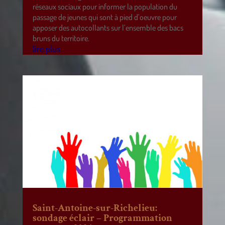
réseaux sociaux pour informer la population du
passage de jeunes qui sont à pied d’oeuvre pour
apposer des autocollants sur l’ensemble des bacs
bruns du territoire.
lire plus
Saint-Antoine-sur-Richelieu:
sondage éclair – Programmation