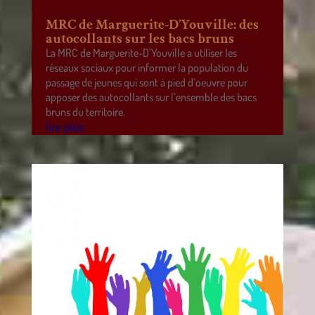
MRC de Marguerite-D’Youville: des
autocollants sur les bacs bruns
La MRC de Marguerite-D’Youville a utiliser les
réseaux sociaux pour informer la population du
passage de jeunes qui sont à pied d’oeuvre pour
apposer des autocollants sur l’ensemble des bacs
bruns du territoire.
lire plus