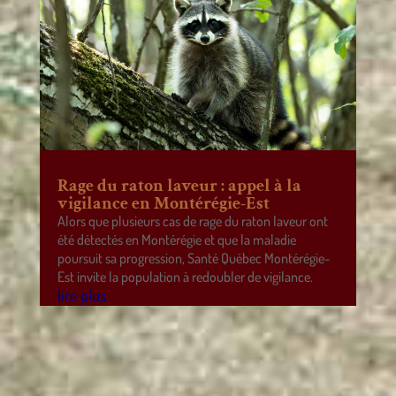
Rage du raton laveur : appel à la
vigilance en Montérégie-Est
Alors que plusieurs cas de rage du raton laveur ont
été détectés en Montérégie et que la maladie
poursuit sa progression, Santé Québec Montérégie-
Est invite la population à redoubler de vigilance.
lire plus