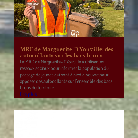
MRC de Marguerite-D’Youville: des
autocollants sur les bacs bruns
La MRC de Marguerite-D’Youville a utiliser les
réseaux sociaux pour informer la population du
passage de jeunes qui sont à pied d’oeuvre pour
apposer des autocollants sur l’ensemble des bacs
bruns du territoire.
lire plus