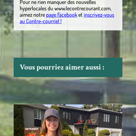
Pour ne rien manquer des nouvelles
hyperlocales
du
www.lecontrecourant.com
,
aimez notre
page Facebook
et
inscrivez-vous
au Contre-courriel !
Vous pourriez aimer aussi :