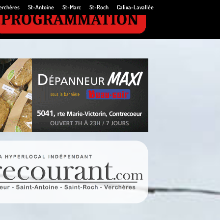
erchères
St-Antoine
St-Marc
St-Roch
Calixa-Lavallée