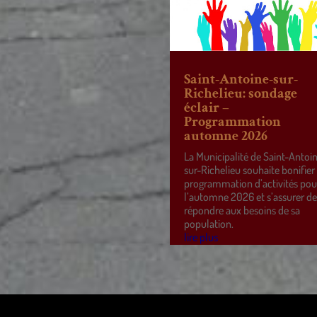
Saint-Antoine-sur-
Richelieu: sondage
éclair –
Programmation
automne 2026
La Municipalité de Saint-Antoi
sur-Richelieu souhaite bonifier
programmation d’activités pou
l’automne 2026 et s’assurer d
répondre aux besoins de sa
population.
lire plus
ss