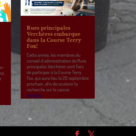
Rues principales
Verchères embarque
dans la Course Terry
Fox!
Cette année, les membres du
conseil d’administration de Rues
principales Verchères sont fiers
ne-
de participer à la Course Terry
 sa
Fox, qui aura lieu le 20 septembre
r
prochain, afin de soutenir la
e
recherche sur le cancer.
lire plus