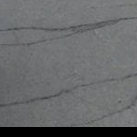
Design de
Elegant Themes
| Propulsé par
WordPre