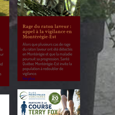
Rage du raton laveur :
appel à la vigilance en
Montérégie-Est
Alors que plusieurs cas de rage
du raton laveur ont été détectés
le
en Montérégie et que la maladie
our
poursuit sa progression, Santé
Québec Montérégie-Est invite la
ed
population à redoubler de
vigilance.
s
lire plus