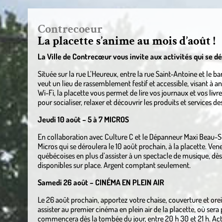
Contrecoeur
La placette s’anime au mois d’août !
La Ville de Contrecœur vous invite aux activités qui se dé
Située sur la rue L’Heureux, entre la rue Saint-Antoine et le bar 
veut un lieu de rassemblement festif et accessible, visant à a
Wi-Fi, la placette vous permet de lire vos journaux et vos li
pour socialiser, relaxer et découvrir les produits et services
Jeudi 10 août – 5 à 7 MICROS
En collaboration avec Culture C et le Dépanneur Maxi Beau-So
Micros qui se déroulera le 10 août prochain, à la placette. Ven
québécoises en plus d’assister à un spectacle de musique, d
disponibles sur place. Argent comptant seulement.
Samedi 26 août – CINÉMA EN PLEIN AIR
Le 26 août prochain, apportez votre chaise, couverture et ore
assister au premier cinéma en plein air de la placette, où sera
commencera dès la tombée du jour, entre 20 h 30 et 21 h. Ac