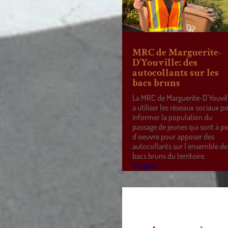
MRC de Marguerite-
D’Youville: des
autocollants sur les
bacs bruns
La MRC de Marguerite-D’Youvil
a utiliser les réseaux sociaux p
informer la population du
passage de jeunes qui sont à pi
d’oeuvre pour apposer des
autocollants sur l’ensemble de
bacs bruns du territoire.
lire plus