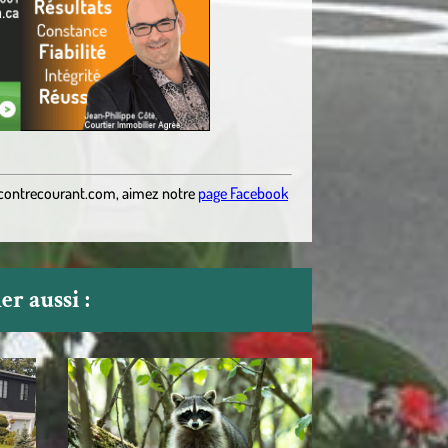
contrecourant.com
,
aimez notre
page Facebook
r aussi :