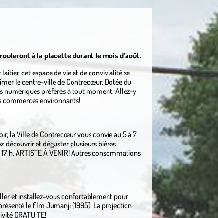
rouleront à la placette durant le mois d’août.
laitier, cet espace de vie et de convivialité se
nimer le centre-ville de Contrecœur. Dotée du
vres numériques préférés à tout moment. Allez-y
 des commerces environnants!
ir, la Ville de Contrecœur vous convie au 5 à 7
ez découvrir et déguster plusieurs bières
ès 17 h. ARTISTE À VENIR! Autres consommations
iller et installez-vous confortablement pour
 présenté le film Jumanji (1995). La projection
tivité GRATUITE!