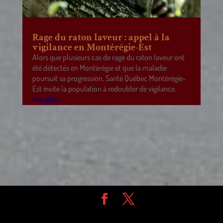
Rage du raton laveur : appel à la
vigilance en Montérégie-Est
Alors que plusieurs cas de rage du raton laveur ont
été détectés en Montérégie et que la maladie
poursuit sa progression, Santé Québec Montérégie-
Est invite la population à redoubler de vigilance.
lire plus
Design de
Elegant Themes
| Propulsé par