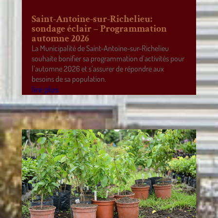
Saint-Antoine-sur-Richelieu:
sondage éclair – Programmation
automne 2026
La Municipalité de Saint-Antoine-sur-Richelieu
souhaite bonifier sa programmation d’activités pour
l’automne 2026 et s’assurer de répondre aux
besoins de sa population.
lire plus