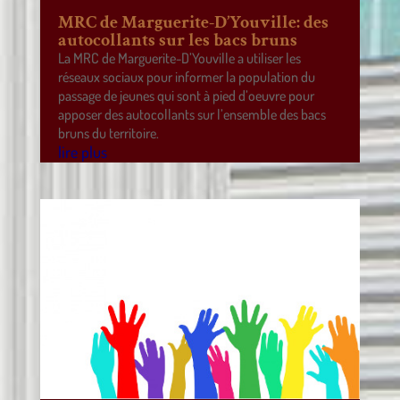
MRC de Marguerite-D’Youville: des
autocollants sur les bacs bruns
La MRC de Marguerite-D’Youville a utiliser les
réseaux sociaux pour informer la population du
passage de jeunes qui sont à pied d’oeuvre pour
apposer des autocollants sur l’ensemble des bacs
bruns du territoire.
lire plus