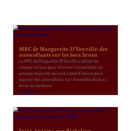
MRC de Marguerite-D’Youville: des
autocollants sur les bacs bruns
La MRC de Marguerite-D’Youville a utiliser les
réseaux sociaux pour informer la population du
passage de jeunes qui sont à pied d’oeuvre pour
apposer des autocollants sur l’ensemble des bacs
bruns du territoire.
lire plus