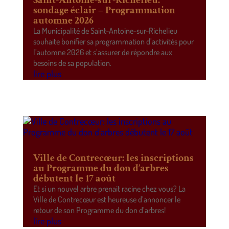
Saint-Antoine-sur-Richelieu:
sondage éclair – Programmation
automne 2026
La Municipalité de Saint-Antoine-sur-Richelieu
souhaite bonifier sa programmation d’activités pour
l’automne 2026 et s’assurer de répondre aux
besoins de sa population.
lire plus
Ville de Contrecœur: les inscriptions
au Programme du don d’arbres
débutent le 17 août
Et si un nouvel arbre prenait racine chez vous? La
Ville de Contrecœur est heureuse d’annoncer le
retour de son Programme du don d’arbres!
lire plus