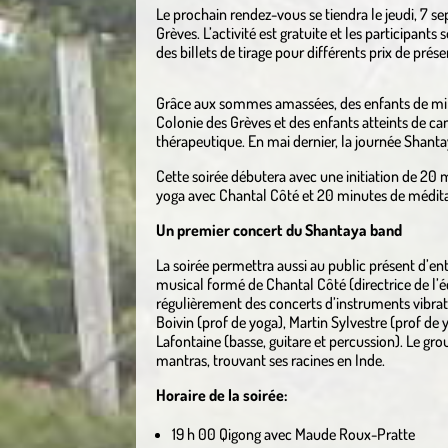
Le prochain rendez-vous se tiendra le jeudi, 7 se
Grèves. L’activité est gratuite et les participants
des billets de tirage pour différents prix de pré
Grâce aux sommes amassées, des enfants de mili
Colonie des Grèves et des enfants atteints de ca
thérapeutique. En mai dernier, la journée Shanta
Cette soirée débutera avec une initiation de 2
yoga avec Chantal Côté et 20 minutes de médita
Un premier concert du Shantaya band
La soirée permettra aussi au public présent d’e
musical formé de Chantal Côté (directrice de l’é
régulièrement des concerts d’instruments vibrato
Boivin (prof de yoga), Martin Sylvestre (prof de
Lafontaine (basse, guitare et percussion). Le gr
mantras, trouvant ses racines en Inde.
Horaire de la soirée:
19 h 00 Qigong avec Maude Roux-Pratte