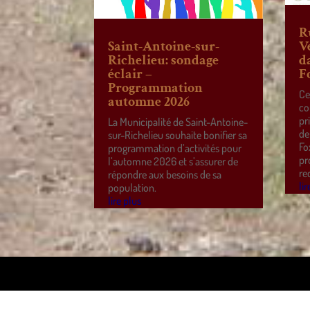
R
Saint-Antoine-sur-
V
Richelieu: sondage
d
éclair –
F
Programmation
Ce
automne 2026
co
pr
La Municipalité de Saint-Antoine-
de
sur-Richelieu souhaite bonifier sa
Fo
programmation d’activités pour
pr
l’automne 2026 et s’assurer de
re
répondre aux besoins de sa
lir
population.
lire plus
Design de
Elegant Themes
| Propulsé par
WordPre