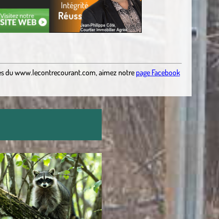
es
du
www.lecontrecourant.com
,
aimez notre
page Facebook