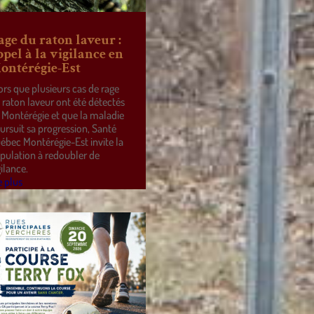
age du raton laveur :
ppel à la vigilance en
ontérégie-Est
ors que plusieurs cas de rage
 raton laveur ont été détectés
 Montérégie et que la maladie
ursuit sa progression, Santé
ébec Montérégie-Est invite la
pulation à redoubler de
gilance.
e plus