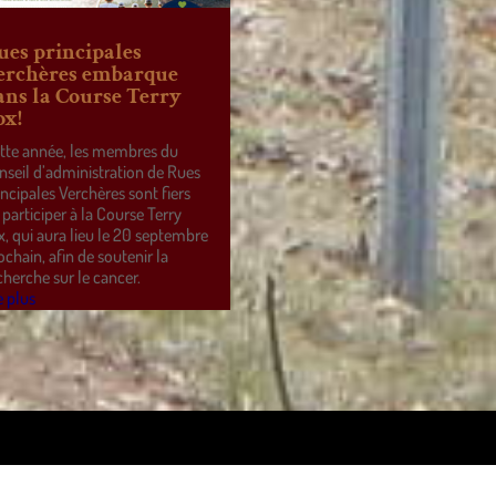
ues principales
erchères embarque
ans la Course Terry
ox!
tte année, les membres du
nseil d’administration de Rues
incipales Verchères sont fiers
 participer à la Course Terry
x, qui aura lieu le 20 septembre
ochain, afin de soutenir la
cherche sur le cancer.
e plus
ss