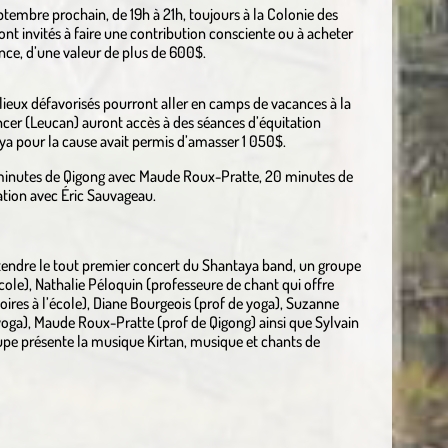
ptembre prochain, de 19h à 21h, toujours à la Colonie des
 sont invités à faire une contribution consciente ou à acheter
sence, d’une valeur de plus de 600$.
eux défavorisés pourront aller en camps de vacances à la
ncer (Leucan) auront accès à des séances d’équitation
ya pour la cause avait permis d’amasser 1 050$.
0 minutes de Qigong avec Maude Roux-Pratte, 20 minutes de
tion avec Éric Sauvageau.
ntendre le tout premier concert du Shantaya band, un groupe
cole), Nathalie Péloquin (professeure de chant qui offre
ires à l’école), Diane Bourgeois (prof de yoga), Suzanne
 yoga), Maude Roux-Pratte (prof de Qigong) ainsi que Sylvain
oupe présente la musique Kirtan, musique et chants de