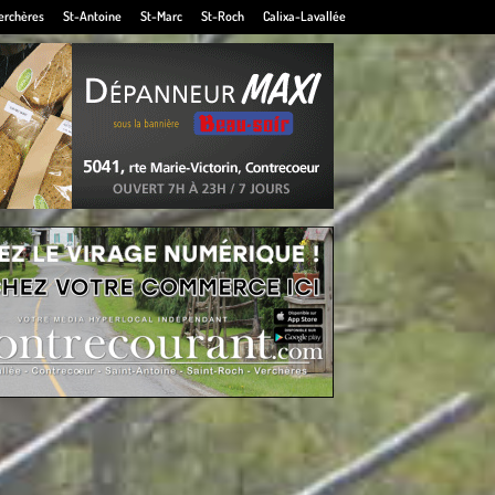
erchères
St-Antoine
St-Marc
St-Roch
Calixa-Lavallée