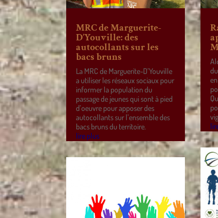
MRC de Marguerite-
R
D’Youville: des
a
autocollants sur les
M
bacs bruns
Al
du
La MRC de Marguerite-D’Youville
en
a utiliser les réseaux sociaux pour
po
informer la population du
Qu
passage de jeunes qui sont à pied
po
d’oeuvre pour apposer des
vi
autocollants sur l’ensemble des
lir
bacs bruns du territoire.
lire plus