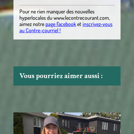
Pour ne rien manquer des nouvelles
hyperlocales
du
www.lecontrecourant.com
,
aimez notre
page Facebook
et
inscrivez-vous
au Contre-courriel !
Vous pourriez aimer aussi :