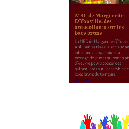
MRC de Marguerite-
D’Youville: des
autocollants sur les
bacs bruns
La MRC de Marguerite-D’Youvil
a utiliser les réseaux sociaux p
informer la population du
passage de jeunes qui sont à pi
d’oeuvre pour apposer des
autocollants sur l’ensemble de
bacs bruns du territoire.
lire plus