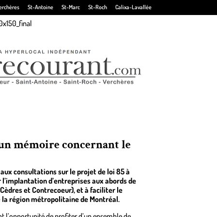
erchères
St-Antoine
St-Marc
St-Roch
Calixa-Lavallée
 un mémoire concernant le
ux consultations sur le projet de loi 85 à
r l’implantation d’entreprises aux abords de
Cèdres et Contrecoeur), et à faciliter le
 la région métropolitaine de Montréal.
ont l’opportunité de profiter d’un ensemble de