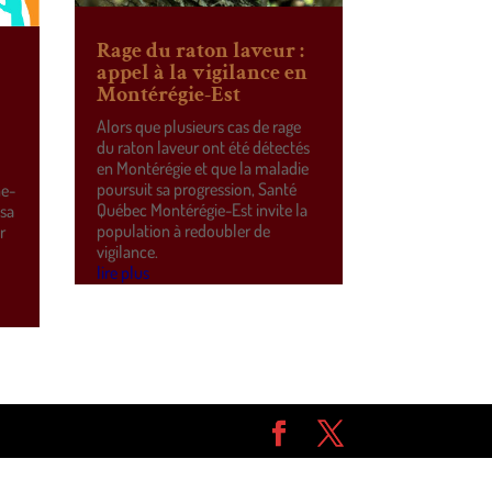
Rage du raton laveur :
appel à la vigilance en
Montérégie-Est
Alors que plusieurs cas de rage
du raton laveur ont été détectés
en Montérégie et que la maladie
poursuit sa progression, Santé
ne-
Québec Montérégie-Est invite la
 sa
population à redoubler de
r
vigilance.
e
lire plus