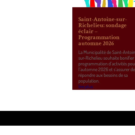
Saint-Antoine-sur-
Richelieu: sondage
éclair –
Programmation
automne 2026
La Municipalité de Saint-Antoi
sur-Richelieu souhaite bonifier
programmation d’activités pou
l’automne 2026 et s’assurer d
répondre aux besoins de sa
population.
lire plus
ss