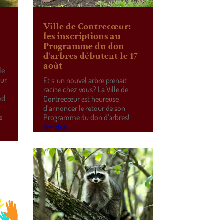
Ville de Contrecœur:
les inscriptions au
Programme du don
d’arbres débutent le 17
août
le
our
Et si un nouvel arbre prenait
racine chez vous? La Ville de
ed
Contrecœur est heureuse
d’annoncer le retour de son
s
Programme du don d’arbres!
lire plus