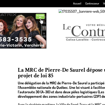
Accueil
Contrecoeur
V
La MRC de Pierre-De Saurel dépose
projet de loi 85
Une délégation de la MRC de Pierre-De Saurel a participé a
l’Assemblée nationale du Québec. Une loi visant à facilite
l’autoroute 30 (A-30) et dans deux pôles logistiques (Les 
développement des zones industrialo-portuaires (ZIP) de
Avec la stratégie maritime, la Ville de Sorel-Tracy et la MRC 