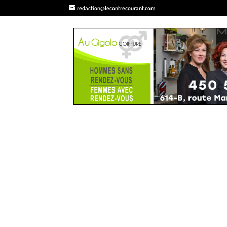
redaction@lecontrecourant.com