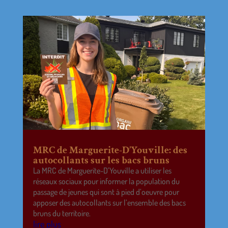
MRC de Marguerite-D’Youville: des
autocollants sur les bacs bruns
La MRC de Marguerite-D’Youville a utiliser les
réseaux sociaux pour informer la population du
passage de jeunes qui sont à pied d’oeuvre pour
apposer des autocollants sur l’ensemble des bacs
bruns du territoire.
lire plus