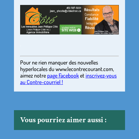
.
Pour ne rien manquer des nouvelles
hyperlocales
du
www.lecontrecourant.com
,
aimez notre
page Facebook
et
inscrivez-vous
au Contre-courriel !
Vous pourriez aimer aussi :