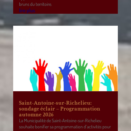
bruns du territoire.
lire plus
Saint-Antoine-sur-Richelieu:
sondage éclair – Programmation
automne 2026
La Municipalité de Saint-Antoine-sur-Richelieu
souhaite bonifier sa programmation d’activités pour