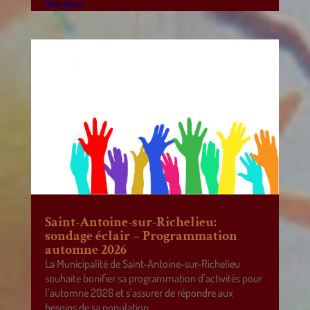
lire plus
Saint-Antoine-sur-Richelieu:
sondage éclair – Programmation
automne 2026
La Municipalité de Saint-Antoine-sur-Richelieu
souhaite bonifier sa programmation d’activités pour
l’automne 2026 et s’assurer de répondre aux
besoins de sa population.