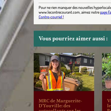
Pour ne rien manquer des nouvelles hyperlocal
www.lecontrecourant.com
,
aimez notre
page F
Contre-courriel !
Vous pourriez aimer aussi :
MRC de Marguerite-
V
D’Youville: des
l
autocollants sur les
P