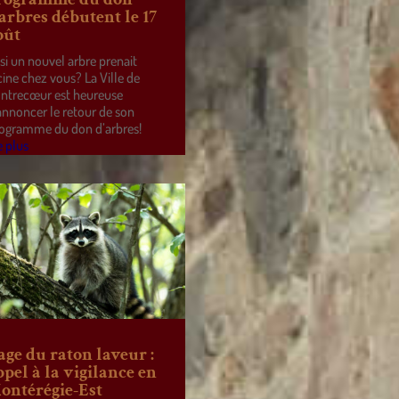
’arbres débutent le 17
oût
 si un nouvel arbre prenait
cine chez vous? La Ville de
ntrecœur est heureuse
annoncer le retour de son
ogramme du don d’arbres!
e plus
age du raton laveur :
ppel à la vigilance en
ontérégie-Est