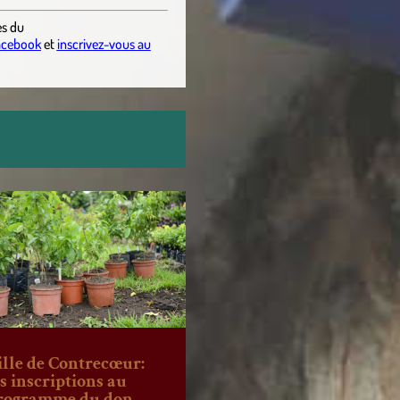
es
du
acebook
et
inscrivez-vous au
ille de Contrecœur:
es inscriptions au
rogramme du don