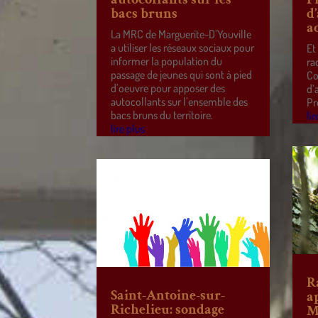
bacs bruns
d
a
La MRC de Marguerite-D’Youville
a utiliser les réseaux sociaux pour
Et
informer la population du
ra
passage de jeunes qui sont à pied
Co
d’oeuvre pour apposer des
d’
autocollants sur l’ensemble des
Pr
bacs bruns du territoire.
lir
lire plus
R
Saint-Antoine-sur-
a
Richelieu: sondage
M