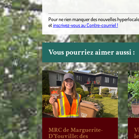
.
Pour ne rien manquer des nouvelles hyperlocal
et
inscrivez-vous au Contre-courriel !
Vous pourriez aimer aussi :
MRC de Marguerite-
V
D’Youville: des
l