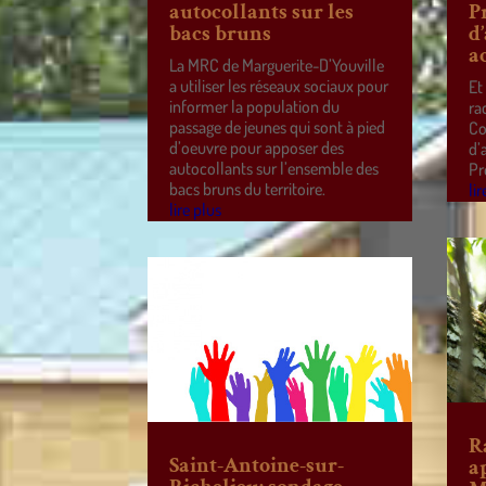
autocollants sur les
P
bacs bruns
d
a
La MRC de Marguerite-D’Youville
a utiliser les réseaux sociaux pour
Et
informer la population du
ra
passage de jeunes qui sont à pied
Co
d’oeuvre pour apposer des
d’
autocollants sur l’ensemble des
Pr
bacs bruns du territoire.
lir
lire plus
R
Saint-Antoine-sur-
a