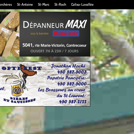
erchères
St-Antoine
St-Marc
St-Roch
Calixa-Lavallée