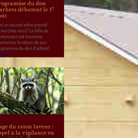
rogramme du don
’arbres débutent le 17
oût
 si un nouvel arbre prenait
cine chez vous? La Ville de
ntrecœur est heureuse
annoncer le retour de son
ogramme du don d’arbres!
e plus
age du raton laveur :
ppel à la vigilance en