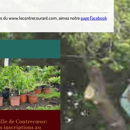
es
du
www.lecontrecourant.com
,
aimez notre
page Facebook
ille de Contrecœur:
es inscriptions au