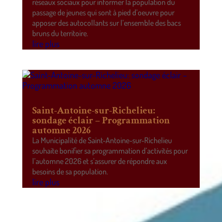
réseaux sociaux pour informer la population du
passage de jeunes qui sont à pied d’oeuvre pour
apposer des autocollants sur l’ensemble des bacs
bruns du territoire.
lire plus
Saint-Antoine-sur-Richelieu:
sondage éclair – Programmation
automne 2026
La Municipalité de Saint-Antoine-sur-Richelieu
souhaite bonifier sa programmation d’activités pour
l’automne 2026 et s’assurer de répondre aux
besoins de sa population.
lire plus