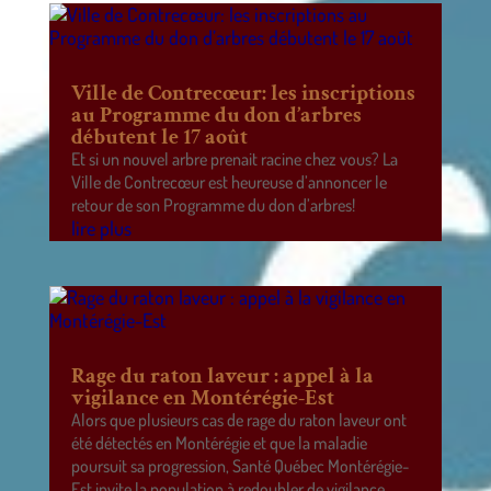
Ville de Contrecœur: les inscriptions
au Programme du don d’arbres
débutent le 17 août
Et si un nouvel arbre prenait racine chez vous? La
Ville de Contrecœur est heureuse d’annoncer le
retour de son Programme du don d’arbres!
lire plus
Rage du raton laveur : appel à la
vigilance en Montérégie-Est
Alors que plusieurs cas de rage du raton laveur ont
été détectés en Montérégie et que la maladie
poursuit sa progression, Santé Québec Montérégie-
Est invite la population à redoubler de vigilance.