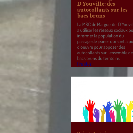
D’Youville: des
autocollants sur les
bacs bruns
La MRC de Marguerite-D’Youvil
a utiliser les réseaux sociaux p
informer la population du
passage de jeunes qui sont à pi
d’oeuvre pour apposer des
autocollants sur l’ensemble de
bacs bruns du territoire.
lire plus