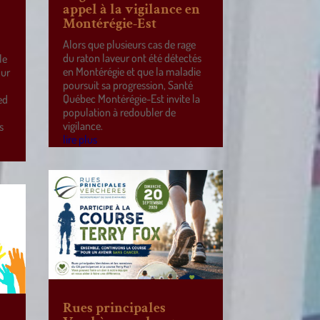
appel à la vigilance en
Montérégie-Est
Alors que plusieurs cas de rage
du raton laveur ont été détectés
le
en Montérégie et que la maladie
our
poursuit sa progression, Santé
Québec Montérégie-Est invite la
ed
population à redoubler de
vigilance.
s
lire plus
Rues principales