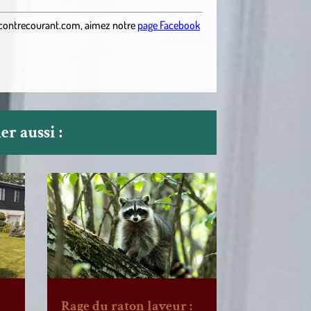
contrecourant.com
,
aimez notre
page Facebook
r aussi :
Rage du raton laveur :