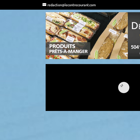
redaction@lecontrecourant.com