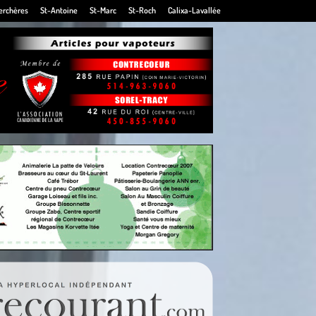
erchères
St-Antoine
St-Marc
St-Roch
Calixa-Lavallée