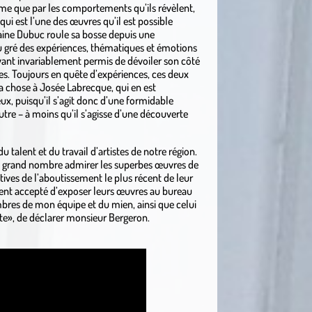
ême que par les comportements qu’ils révèlent,
ui est l’une des œuvres qu’il est possible
raine Dubuc roule sa bosse depuis une
au gré des expériences, thématiques et émotions
ayant invariablement permis de dévoiler son côté
es. Toujours en quête d’expériences, ces deux
la chose à Josée Labrecque, qui en est
ux, puisqu’il s’agit donc d’une formidable
utre – à moins qu’il s’agisse d’une découverte
du talent et du travail d’artistes de notre région.
 en grand nombre admirer les superbes œuvres de
ives de l’aboutissement le plus récent de leur
aient accepté d’exposer leurs œuvres au bureau
mbres de mon équipe et du mien, ainsi que celui
ite», de déclarer monsieur Bergeron.