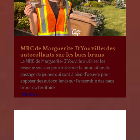
MRC de Marguerite-D’Youville: des
autocollants sur les bacs bruns
La MRC de Marguerite-D’Youville a utiliser les
réseaux sociaux pour informer la population du
passage de jeunes qui sont à pied d’oeuvre pour
apposer des autocollants sur l’ensemble des bacs
bruns du territoire.
lire plus