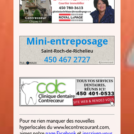
.
.
Pour ne rien manquer des nouvelles
hyperlocales
du
www.lecontrecourant.com
,
aimez notre
page Facebook
et
inscrivez-vous