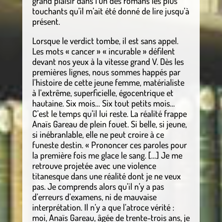
grand plaisir dans l’un des romans les plus
touchants qu’il m’ait été donné de lire jusqu’à
présent.
Lorsque le verdict tombe, il est sans appel.
Les mots « cancer » « incurable » défilent
devant nos yeux à la vitesse grand V. Dès les
premières lignes, nous sommes happés par
l’histoire de cette jeune femme, matérialiste
à l’extrême, superficielle, égocentrique et
hautaine. Six mois… Six tout petits mois…
C’est le temps qu’il lui reste. La réalité frappe
Anaïs Gareau de plein fouet. Si belle, si jeune,
si inébranlable, elle ne peut croire à ce
funeste destin. « Prononcer ces paroles pour
la première fois me glace le sang. […] Je me
retrouve projetée avec une violence
titanesque dans une réalité dont je ne veux
pas. Je comprends alors qu’il n’y a pas
d’erreurs d’examens, ni de mauvaise
interprétation. Il n’y a que l’atroce vérité :
moi, Anaïs Gareau, âgée de trente-trois ans, je