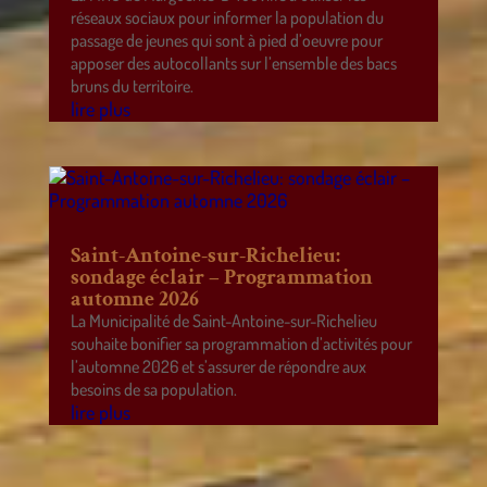
réseaux sociaux pour informer la population du
passage de jeunes qui sont à pied d’oeuvre pour
apposer des autocollants sur l’ensemble des bacs
bruns du territoire.
lire plus
Saint-Antoine-sur-Richelieu:
sondage éclair – Programmation
automne 2026
La Municipalité de Saint-Antoine-sur-Richelieu
souhaite bonifier sa programmation d’activités pour
l’automne 2026 et s’assurer de répondre aux
besoins de sa population.
lire plus