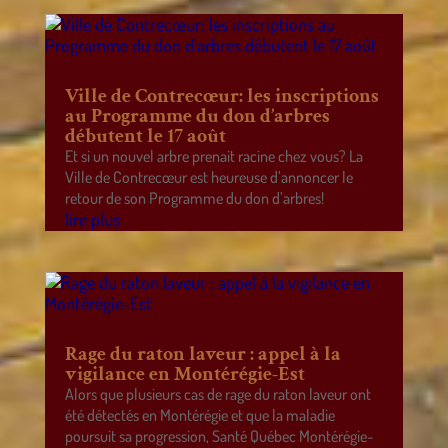
Ville de Contrecœur: les inscriptions
au Programme du don d’arbres
débutent le 17 août
Et si un nouvel arbre prenait racine chez vous? La
Ville de Contrecœur est heureuse d’annoncer le
retour de son Programme du don d’arbres!
lire plus
Rage du raton laveur : appel à la
vigilance en Montérégie-Est
Alors que plusieurs cas de rage du raton laveur ont
été détectés en Montérégie et que la maladie
poursuit sa progression, Santé Québec Montérégie-