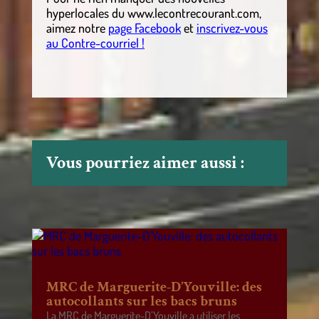
hyperlocales
du
www.lecontrecourant.com
,
aimez notre
page Facebook
et
inscrivez-vous
au Contre-courriel !
Vous pourriez aimer aussi :
MRC de Marguerite-D’Youville: des
autocollants sur les bacs bruns
La MRC de Marguerite-D’Youville a utiliser les