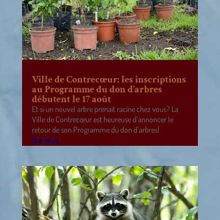
Ville de Contrecœur: les inscriptions
au Programme du don d’arbres
débutent le 17 août
Et si un nouvel arbre prenait racine chez vous? La
Ville de Contrecœur est heureuse d’annoncer le
retour de son Programme du don d’arbres!
lire plus