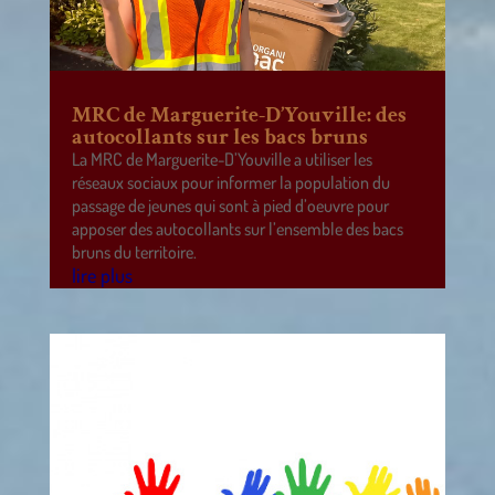
MRC de Marguerite-D’Youville: des
autocollants sur les bacs bruns
La MRC de Marguerite-D’Youville a utiliser les
réseaux sociaux pour informer la population du
passage de jeunes qui sont à pied d’oeuvre pour
apposer des autocollants sur l’ensemble des bacs
bruns du territoire.
lire plus