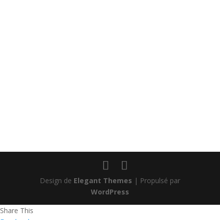
soutenir la recherche sur le cancer.
Design de
Elegant Themes
| Propulsé par
WordPress
Share This