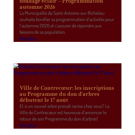
sondage éclair – Programmation
automne 2026
La Municipalité de Saint-Antoine-sur-Richelieu
souhaite bonifier sa programmation d’activités pour
l’automne 2026 et s’assurer de répondre aux
besoins de sa population.
lire plus
Ville de Contrecœur: les inscriptions
au Programme du don d’arbres
débutent le 17 août
Et si un nouvel arbre prenait racine chez vous? La
Ville de Contrecœur est heureuse d’annoncer le
retour de son Programme du don d’arbres!
lire plus