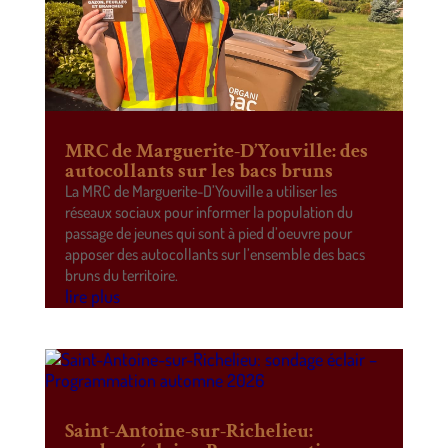
MRC de Marguerite-D’Youville: des
autocollants sur les bacs bruns
La MRC de Marguerite-D’Youville a utiliser les
réseaux sociaux pour informer la population du
passage de jeunes qui sont à pied d’oeuvre pour
apposer des autocollants sur l’ensemble des bacs
bruns du territoire.
lire plus
Saint-Antoine-sur-Richelieu: