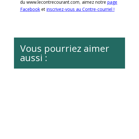
du
www.lecontrecourant.com
,
aimez notre
page
Facebook
et
inscrivez-vous au Contre-courriel !
Vous pourriez aimer
aussi :
La MRC de Marguerite-D’Youville a utiliser les