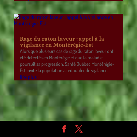
Rage du raton laveur : appel à la
vigilance en Montérégie-Est
Alors que plusieurs cas de rage du raton laveur ont
été détectés en Montérégie et que la maladie
poursuit sa progression, Santé Québec Montérégie-
Est invite la population à redoubler de vigilance.
lire plus