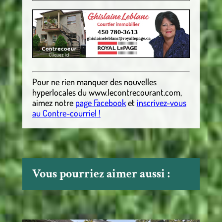
Pour ne rien manquer des nouvelles
hyperlocales
du
www.lecontrecourant.com
,
aimez notre
page Facebook
et
inscrivez-vous
au Contre-courriel !
Vous pourriez aimer aussi :