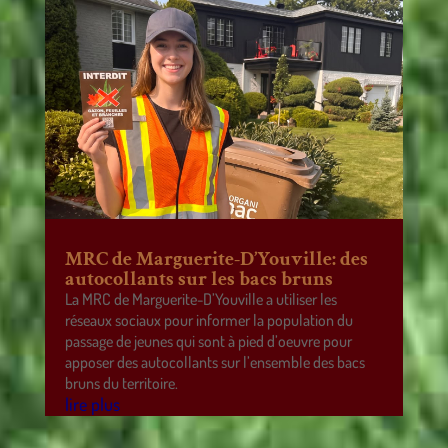
MRC de Marguerite-D’Youville: des
autocollants sur les bacs bruns
La MRC de Marguerite-D’Youville a utiliser les
réseaux sociaux pour informer la population du
passage de jeunes qui sont à pied d’oeuvre pour
apposer des autocollants sur l’ensemble des bacs
bruns du territoire.
lire plus