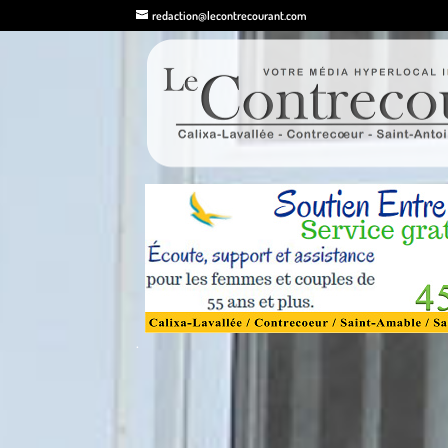
redaction@lecontrecourant.com
.