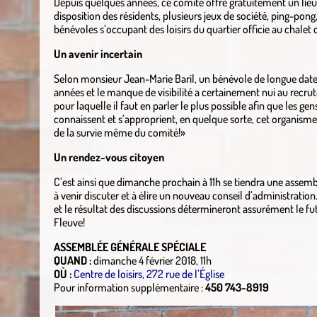
Depuis quelques années, ce comité offre gratuitement un lieu 
disposition des résidents, plusieurs jeux de société, ping-pong
bénévoles s’occupant des loisirs du quartier officie au chalet 
Un avenir incertain
Selon monsieur Jean-Marie Baril, un bénévole de longue date
années et le manque de visibilité a certainement nui au recr
pour laquelle il faut en parler le plus possible afin que les gen
connaissent et s’approprient, en quelque sorte, cet organisme à
de la survie même du comité!»
Un rendez-vous citoyen
C’est ainsi que dimanche prochain à 11h se tiendra une assembl
à venir discuter et à élire un nouveau conseil d’administration.
et le résultat des discussions détermineront assurément le fu
Fleuve!
ASSEMBLÉE GÉNÉRALE SPÉCIALE
QUAND :
dimanche 4 février 2018, 11h
OÙ :
Centre de loisirs, 272 rue de l’Église
Pour information supplémentaire :
450 743-8919