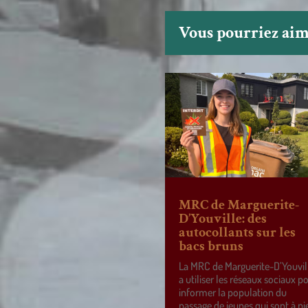
Vous pourriez aime
MRC de Marguerite-
D’Youville: des
autocollants sur les
bacs bruns
La MRC de Marguerite-D’Youvil
a utiliser les réseaux sociaux p
informer la population du
passage de jeunes qui sont à pi