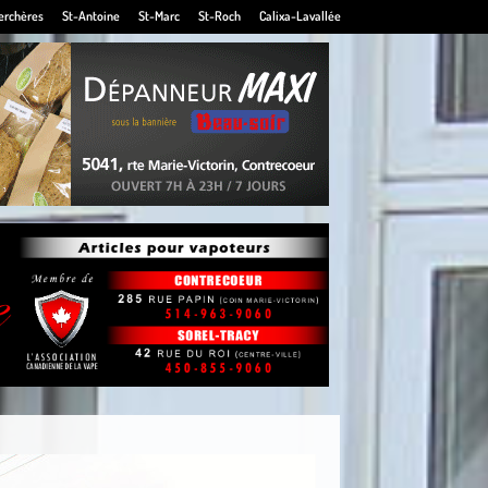
erchères
St-Antoine
St-Marc
St-Roch
Calixa-Lavallée