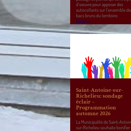
d’oeuvre pour apposer des
autocollants sur l’ensemble de
bacs bruns du territoire.
lire plus
Saint-Antoine-sur-
Richelieu: sondage
éclair –
Programmation
automne 2026
La Municipalité de Saint-Antoi
sur-Richelieu souhaite bonifier