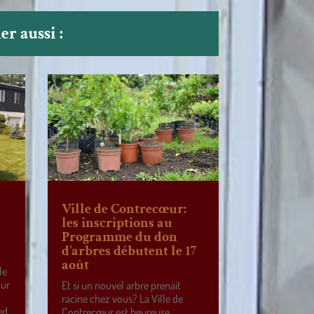
r aussi :
Ville de Contrecœur:
les inscriptions au
Programme du don
d’arbres débutent le 17
août
le
our
Et si un nouvel arbre prenait
racine chez vous? La Ville de
ed
Contrecœur est heureuse