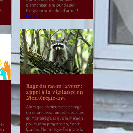
d’annoncer le retour de son
s
Programme du don d’arbres!
lire plus
Rage du raton laveur :
appel à la vigilance en
Montérégie-Est
Alors que plusieurs cas de rage
du raton laveur ont été détectés
en Montérégie et que la maladie
poursuit sa progression, Santé
ne-
Québec Montérégie-Est invite la
 sa