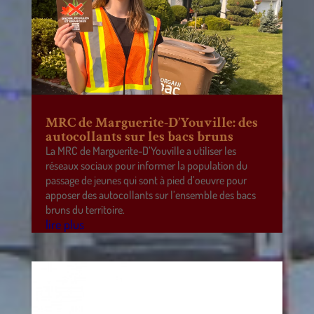
MRC de Marguerite-D’Youville: des
autocollants sur les bacs bruns
La MRC de Marguerite-D’Youville a utiliser les
réseaux sociaux pour informer la population du
passage de jeunes qui sont à pied d’oeuvre pour
apposer des autocollants sur l’ensemble des bacs
bruns du territoire.
lire plus