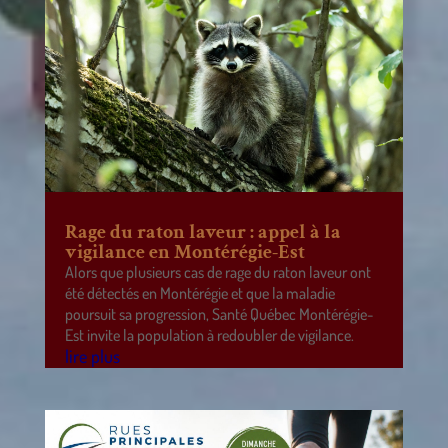
Rage du raton laveur : appel à la
vigilance en Montérégie-Est
Alors que plusieurs cas de rage du raton laveur ont
été détectés en Montérégie et que la maladie
poursuit sa progression, Santé Québec Montérégie-
Est invite la population à redoubler de vigilance.
lire plus