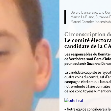
Gérald Dansereau, Éric Cor
Martin Le Blanc, Suzanne 
Marcel Cormier (absents de
Circonscription d
Le comité élector
candidate de la C
Les responsables du Comité d’
de Verchères sont fiers d’inf
pour soutenir Suzanne Dansere
La candidate caquiste se réjou
quatre coins du comté, est d’a
campagne électorale. « Nous a
notre volonté à faire connaitre 
de nos concitoyens », mentionn
« Notre équipe contribuera à leu