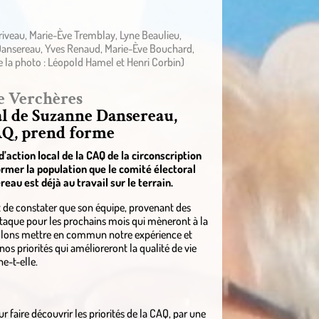
riveau, Marie-Ève Tremblay, Lyne Beaulieu,
Dansereau, Yves Renaud, Marie-Ève Bouchard,
 la photo : Léopold Hamel et Henri Corbin)
e Verchères
al de Suzanne Dansereau,
AQ, prend forme
action local de la CAQ de la circonscription
ormer la population que le comité électoral
au est déjà au travail sur le terrain.
it de constater que son équipe, provenant des
ttaque pour les prochains mois qui mèneront à la
llons mettre en commun notre expérience et
nos priorités qui amélioreront la qualité de vie
e-t-elle.
r faire découvrir les priorités de la CAQ, par une