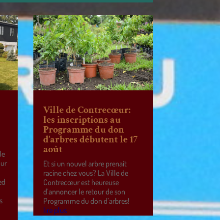
Ville de Contrecœur:
les inscriptions au
Programme du don
d’arbres débutent le 17
août
le
our
Et si un nouvel arbre prenait
racine chez vous? La Ville de
ed
Contrecœur est heureuse
d’annoncer le retour de son
s
Programme du don d’arbres!
lire plus