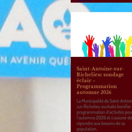
Saint-Antoine-sur-
Richelieu: sondage
éclair –
Programmation
automne 2026
La Municipalité de Saint-Antoi
sur-Richelieu souhaite bonifier
programmation d’activités pou
l’automne 2026 et s’assurer d
répondre aux besoins de sa
population.