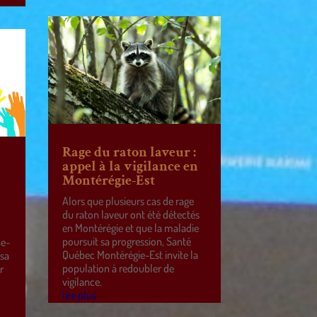
Rage du raton laveur :
appel à la vigilance en
Montérégie-Est
Alors que plusieurs cas de rage
du raton laveur ont été détectés
en Montérégie et que la maladie
poursuit sa progression, Santé
ne-
Québec Montérégie-Est invite la
 sa
population à redoubler de
r
vigilance.
e
lire plus