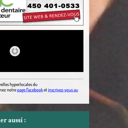
elles hyperlocales
du
mez notre
page Facebook
et
inscrivez-vous au
r aussi :