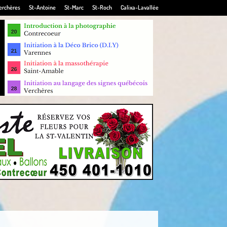
erchères
St-Antoine
St-Marc
St-Roch
Calixa-Lavallée