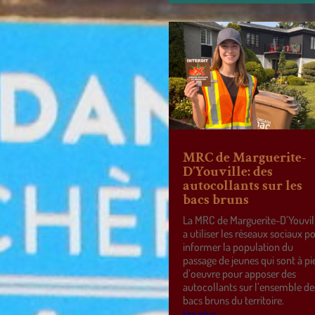
MRC de Marguerite-
D’Youville: des
autocollants sur les
bacs bruns
La MRC de Marguerite-D’Youvil
a utiliser les réseaux sociaux p
informer la population du
passage de jeunes qui sont à pi
d’oeuvre pour apposer des
autocollants sur l’ensemble de
bacs bruns du territoire.
lire plus