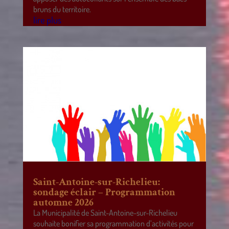
bruns du territoire.
lire plus
Saint-Antoine-sur-Richelieu:
sondage éclair – Programmation
automne 2026
La Municipalité de Saint-Antoine-sur-Richelieu
souhaite bonifier sa programmation d’activités pour