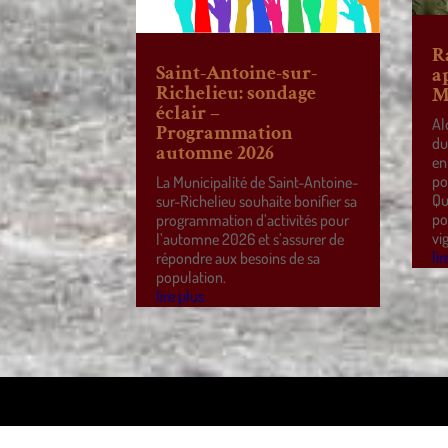
R
Saint-Antoine-sur-
a
Richelieu: sondage
M
éclair –
Al
Programmation
du
automne 2026
en
po
La Municipalité de Saint-Antoine-
Qu
sur-Richelieu souhaite bonifier sa
po
programmation d’activités pour
vi
l’automne 2026 et s’assurer de
lir
répondre aux besoins de sa
population.
lire plus
Design de
Elegant Themes
| Propulsé par
WordPre