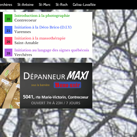
erchères
St-Antoine
St-Marc
St-Roch
Calixa-Lavallée