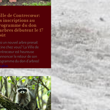
ille de Contrecœur:
es inscriptions au
rogramme du don
’arbres débutent le 17
oût
 si un nouvel arbre prenait
cine chez vous? La Ville de
ntrecœur est heureuse
annoncer le retour de son
ogramme du don d’arbres!
e plus