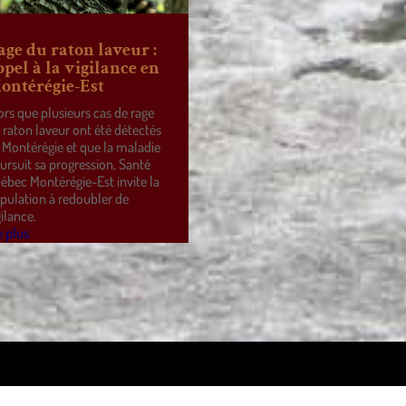
age du raton laveur :
ppel à la vigilance en
ontérégie-Est
ors que plusieurs cas de rage
 raton laveur ont été détectés
 Montérégie et que la maladie
ursuit sa progression, Santé
ébec Montérégie-Est invite la
pulation à redoubler de
gilance.
e plus
ss