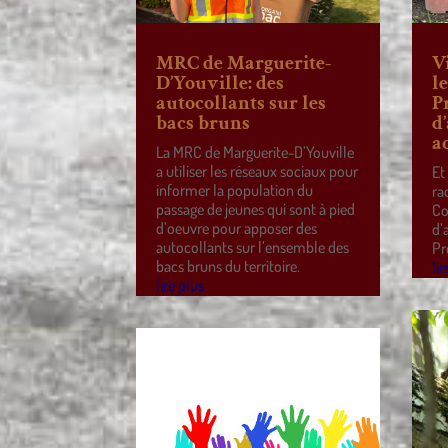
MRC de Marguerite-
V
D’Youville: des
l
autocollants sur les
P
bacs bruns
d
a
La MRC de Marguerite-D’Youville
a utiliser les réseaux sociaux pour
Et
informer la population du
ra
passage de jeunes qui sont à pied
Co
d’oeuvre pour apposer des
d’
autocollants sur l’ensemble des
Pr
bacs bruns du territoire.
lir
lire plus