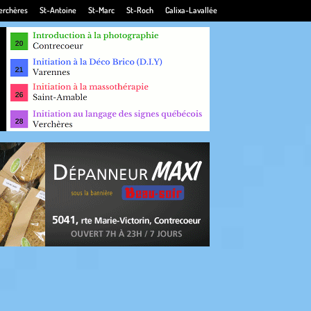
erchères
St-Antoine
St-Marc
St-Roch
Calixa-Lavallée