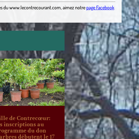
es
du
www.lecontrecourant.com
,
aimez notre
page Facebook
ille de Contrecœur:
es inscriptions au
rogramme du don
’arbres débutent le 17