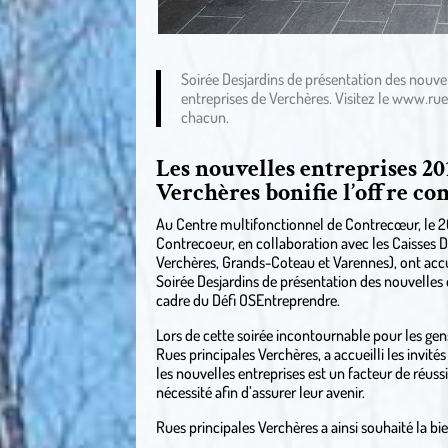
Soirée Desjardins de présentation des nouve
entreprises de Verchères. Visitez le
www.rues
chacun.
Les nouvelles entreprises 20
Verchères bonifie l’offre c
Au Centre multifonctionnel de Contrecœur, le 20 
Contrecoeur, en collaboration avec les Caisses 
Verchères, Grands-Coteau et Varennes), ont accue
Soirée Desjardins de présentation des nouvelles
cadre du Défi OSEntreprendre.
Lors de cette soirée incontournable pour les gen
Rues principales Verchères, a accueilli les invit
les nouvelles entreprises est un facteur de réussi
nécessité afin d’assurer leur avenir.
Rues principales Verchères a ainsi souhaité la bi