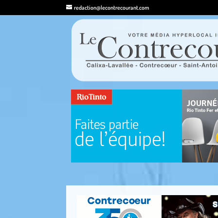
redaction@lecontrecourant.com