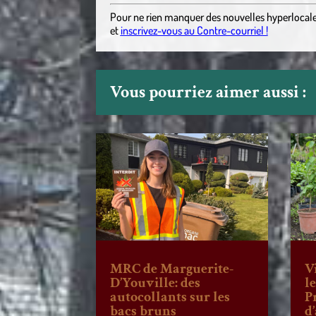
Pour ne rien manquer des nouvelles hyperlocal
et
inscrivez-vous au Contre-courriel !
Vous pourriez aimer aussi :
MRC de Marguerite-
V
D’Youville: des
l
autocollants sur les
P
bacs bruns
d