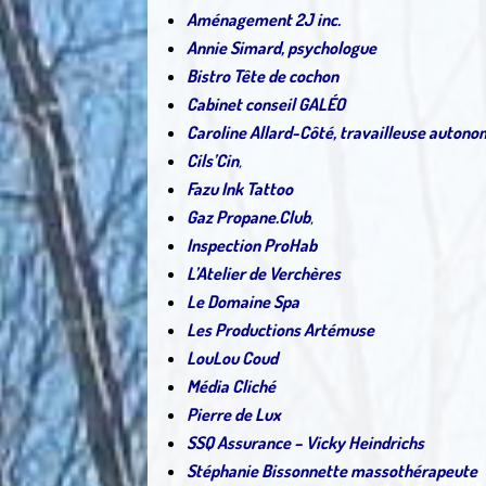
Aménagement 2J inc.
Annie Simard, psychologue
Bistro Tête de cochon
Cabinet conseil GALÉO
Caroline Allard-Côté, travailleuse autono
Cils’Cin
,
Fazu Ink Tattoo
Gaz Propane.Club
,
I
nspection ProHab
L’Atelier de Verchères
Le Domaine Spa
Les Productions Artémuse
LouLou Coud
Média Cliché
Pierre de Lux
SSQ Assurance – Vicky Heindrichs
Stéphanie Bissonnette massothérapeute