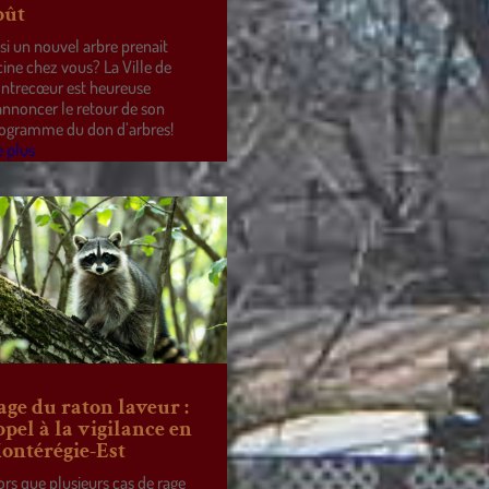
oût
 si un nouvel arbre prenait
cine chez vous? La Ville de
ntrecœur est heureuse
annoncer le retour de son
ogramme du don d’arbres!
e plus
age du raton laveur :
ppel à la vigilance en
ontérégie-Est
ors que plusieurs cas de rage