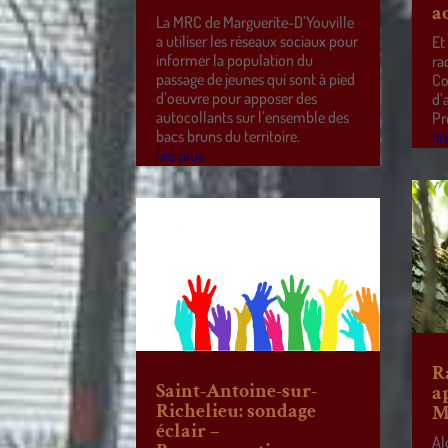
a
La MRC de Marguerite-D’Youville
a utiliser les réseaux sociaux pour
Et
informer la population du
ra
passage de jeunes qui sont à pied
Co
d’oeuvre pour apposer des
d’
autocollants sur l’ensemble des
Pr
bacs bruns du territoire.
lir
lire plus
R
Saint-Antoine-sur-
a
Richelieu: sondage
M
éclair –
Al