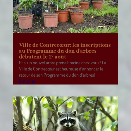
Ville de Contrecœur: les inscriptions
au Programme du don d’arbres
débutent le 17 août
Et si un nouvel arbre prenait racine chez vous? La
Ville de Contrecœur est heureuse d’annoncer le
retour de son Programme du don d’arbres!
lire plus