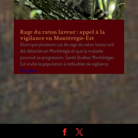
Rage du raton laveur : appel à la
vigilance en Montérégie-Est
Alors que plusieurs cas de rage du raton laveur ont
été détectés en Montérégie et que la maladie
poursuit sa progression, Santé Québec Montérégie-
Est invite la population à redoubler de vigilance.
lire plus