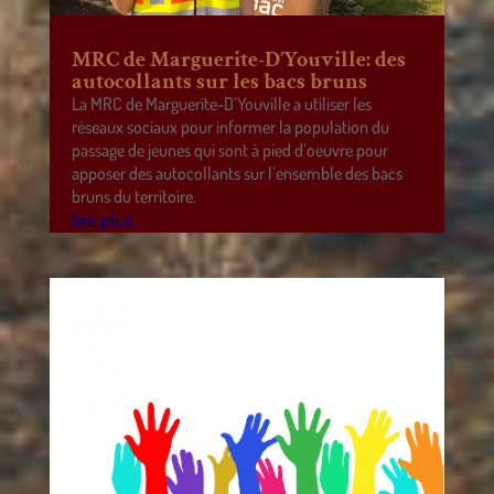
MRC de Marguerite-D’Youville: des
autocollants sur les bacs bruns
La MRC de Marguerite-D’Youville a utiliser les
réseaux sociaux pour informer la population du
passage de jeunes qui sont à pied d’oeuvre pour
apposer des autocollants sur l’ensemble des bacs
bruns du territoire.
lire plus